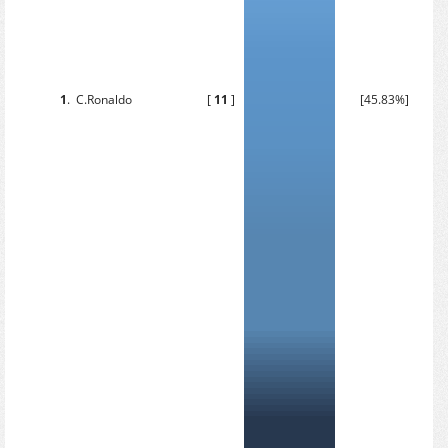
1
.
C.Ronaldo
[
11
]
[45.83%]