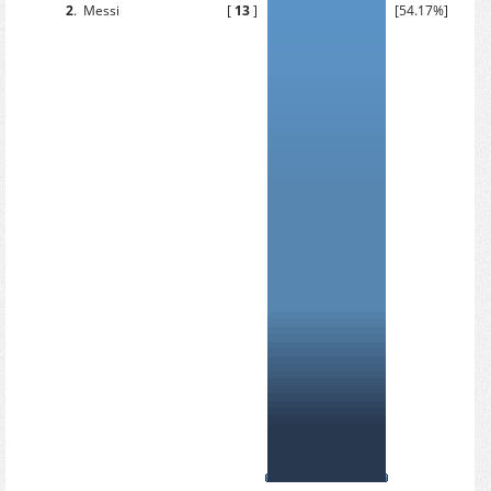
2
.
Messi
[
13
]
[54.17%]