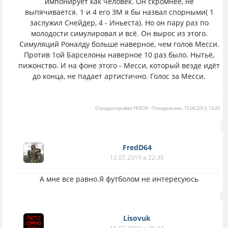
импонирует как человек. Он скромнее, не
выпячивается. 1 и 4 его ЗМ я бы назвал спорными( 1
заслужил Снейдер, 4 - Иньеста). Но он пару раз по
молодости симулировал и всё. Он вырос из этого.
Симуляций Роналду больше наверное, чем голов Месси.
Против 1ой Барселоны наверное 10 раз было. Нытьё,
пижонство. И на фоне этого - Месси, который везде идёт
до конца, не падает артистично. Голос за Месси.
Отредактировал
YKROP
-
Понедельник, 15.04.2013, 13:20
FredD64
12.07.2019 в 22:38
А мне все равно.Я футболом не интересуюсь
Lisovuk