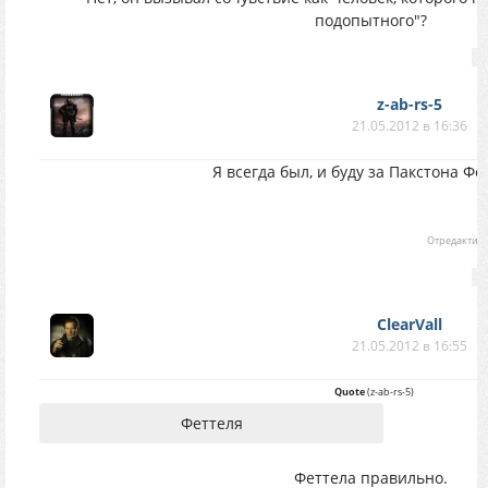
подопытного"?
z-ab-rs-5
21.05.2012 в 16:36
Я всегда был, и буду за Пакстона Фе
Отредактир
ClearVall
21.05.2012 в 16:55
Quote
(
z-ab-rs-5
)
Феттеля
Феттела правильно.