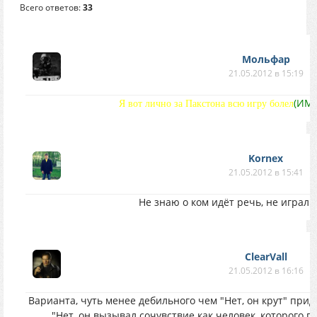
Всего ответов:
33
Мольфар
21.05.2012 в 15:19
(ИМ
Я вот лично за Пакстона всю игру болел
Kornex
21.05.2012 в 15:41
Не знаю о ком идёт речь, не играл 
ClearVall
21.05.2012 в 16:16
Варианта, чуть менее дебильного чем "Нет, он крут" при
"Нет, он вызывал сочувствие как человек, которого п