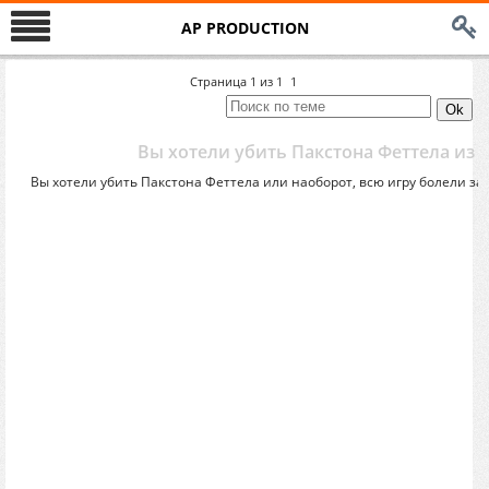
AP PRODUCTION
Страница
1
из
1
1
Вы хотели убить Пакстона Феттела из 
Вы хотели убить Пакстона Феттела или наоборот, всю игру болели за 