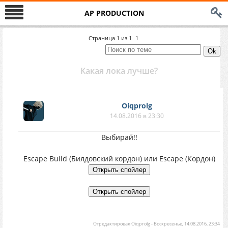
AP PRODUCTION
Страница
1
из
1
1
Какая лока лучше?
Oiqprolg
14.08.2016 в 23:30
Выбирай!!
Escape Build (Билдовский кордон) или Escape (Кордон)
Отредактировал
Oiqprolg
-
Воскресенье, 14.08.2016, 23:34