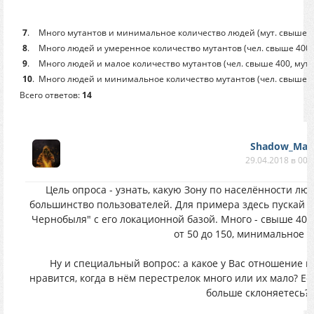
7
.
Много мутантов и минимальное количество людей (мут. свыше 400,
8
.
Много людей и умеренное количество мутантов (чел. свыше 400, м
9
.
Много людей и малое количество мутантов (чел. свыше 400, мут. 
10
.
Много людей и минимальное количество мутантов (чел. свыше 400,
Всего ответов:
14
Shadow_Man
29.04.2018 в 00:
Цель опроса - узнать, какую Зону по населённости л
большинство пользователей. Для примера здесь пускай 
Чернобыля" с его локационной базой. Много - свыше 400, 
от 50 до 150, минимальное - 
Ну и специальный вопрос: а какое у Вас отношение к
нравится, когда в нём перестрелок много или их мало? Есл
больше склоняетесь?