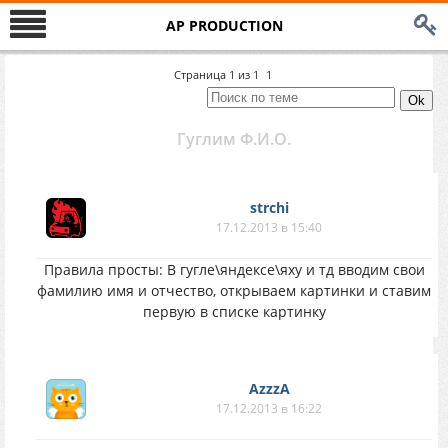
AP PRODUCTION
Страница
1
из
1
1
Гуглим Ф.И.О.
strchi
17.12.2013 в 15:40
Правила просты: В гугле\яндексе\яху и тд вводим свои
фамилию имя и отчество, открываем картинки и ставим
первую в списке картинку
AzzzA
17.12.2013 в 16:22