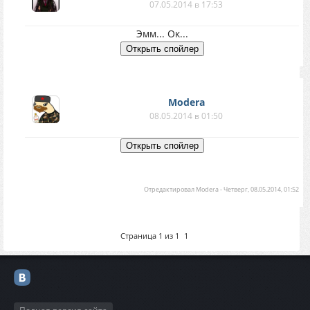
07.05.2014 в 17:53
Эмм... Ок...
Modera
08.05.2014 в 01:50
Отредактировал
Modera
-
Четверг, 08.05.2014, 01:52
Страница
1
из
1
1