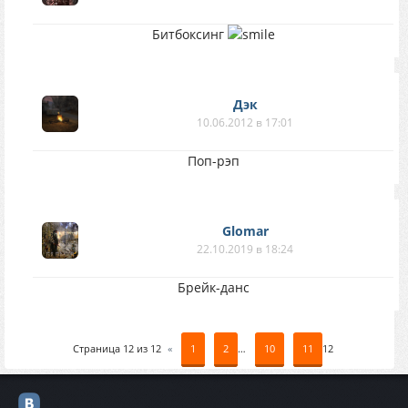
Битбоксинг
Дэк
10.06.2012 в 17:01
Поп-рэп
Glomar
22.10.2019 в 18:24
Брейк-данс
Страница
12
из
12
«
1
2
…
10
11
12