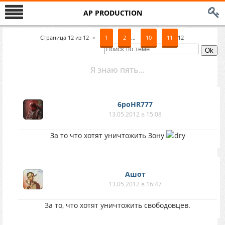
AP PRODUCTION
Страница
12
из
12
«
1
2
…
10
11
12
Я знаю пять...
6poHR777
13.05.2012 в 15:08
За то что хотят уничтожить Зону
Ашот
13.05.2012 в 16:47
За то, что хотят уничтожить свободовцев.