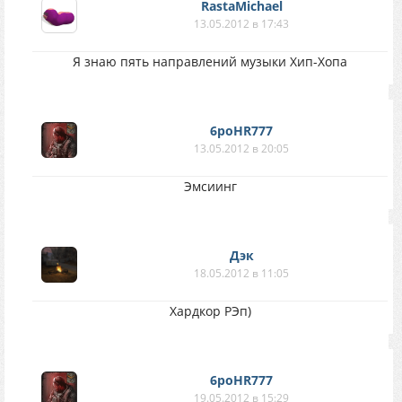
RastaMichael
13.05.2012 в 17:43
Я знаю пять направлений музыки Хип-Хопа
6poHR777
13.05.2012 в 20:05
Эмсиинг
Дэк
18.05.2012 в 11:05
Хардкор РЭп)
6poHR777
19.05.2012 в 15:29