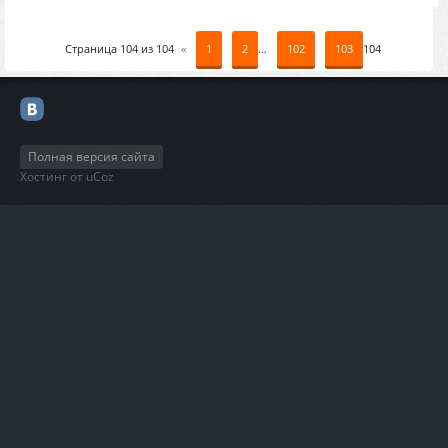
Страница
104
из
104
«
1
2
…
102
103
104
Полная версия сайта
Хостинг от
uCoz