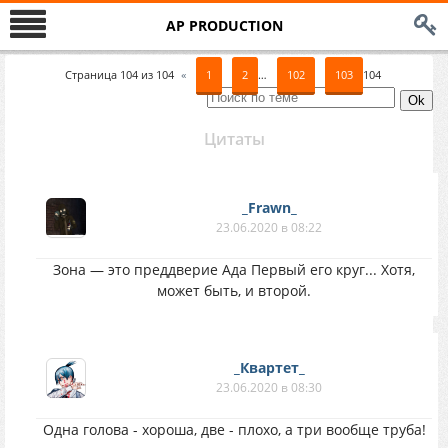
AP PRODUCTION
Страница
104
из
104
«
1
2
…
102
103
104
Цитаты
_Frawn_
23.06.2020 в 08:22
Зона — это преддверие Ада Первый его круг... Хотя,
может быть, и второй.
_Квартет_
23.06.2020 в 08:30
Одна голова - хороша, две - плохо, а три вообще труба!