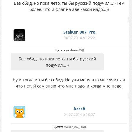
Без обид, но пока лето, ты бы русский подучил...)) Тем
более, что и флаг на аве какой надо...))
StalKer_007_Pro
04.07.2014 в 12:22
Цитата
goodween39
(
)
Без обид, но пока лето, ты бы русский
подучил...))
Ну и тогда и ты без обид. Не учи меня что мне учить, а
что нет. Я сам знаю что мне надо, и когда мне надо.
AzzzA
04.07.2014 в 13:07
Цитата
StalKer_007_Pro
(
)