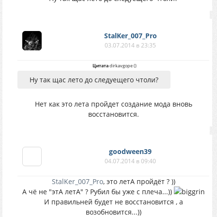
StalKer_007_Pro
03.07.2014 в 23:35
Цитата
dirkavgope
(
)
Ну так щас лето до следуещего чтоли?
Нет как это лета пройдет создание мода вновь
восстановится.
goodween39
04.07.2014 в 09:40
StalKer_007_Pro
, это летА пройдёт ? ))
А чё не "этА летА" ? Рубил бы уже с плеча...))
И правильней будет не восстановится , а
возобновится...))