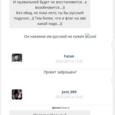
И правильней будет не восстановится , а
возобновится...))
Без обид, но пока лето, ты бы русский
подучил...)) Тем более, что и флаг на аве
какой надо...))
Он наемник им русский не нужен
Fazan
28.02.2015 в 11:56
Проект заброшен?
Joni_009
28.02.2015 в 13:43
Цитата
Fazan
(
)