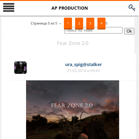
AP PRODUCTION
Страница
5
из
5
«
1
2
3
4
5
Fear Zone 2.0
ura_spig@stalker
25.03.2014 в 09:43