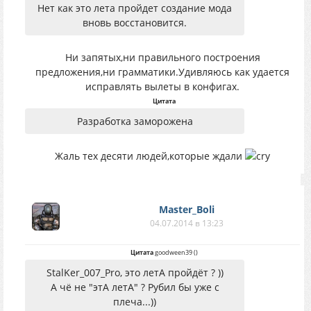
Нет как это лета пройдет создание мода
вновь восстановится.
Ни запятых,ни правильного построения
предложения,ни грамматики.Удивляюсь как удается
исправлять вылеты в конфигах.
Цитата
Разработка заморожена
Жаль тех десяти людей,которые ждали
Master_Boli
04.07.2014 в 13:23
Цитата
goodween39
(
)
StalKer_007_Pro, это летА пройдёт ? ))
А чё не "этА летА" ? Рубил бы уже с
плеча...))