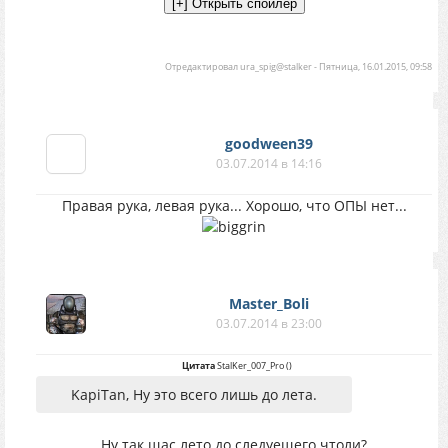
Отредактировал
ura_spig@stalker
-
Пятница, 16.01.2015, 09:58
goodween39
03.07.2014 в 14:16
Правая рука, левая рука... Хорошо, что ОПЫ нет...
Master_Boli
03.07.2014 в 23:00
Цитата
StalKer_007_Pro
(
)
KapiTan, Ну это всего лишь до лета.
Ну так щас лето до следуещего чтоли?