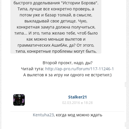
быстрого доделывания "Истории Борова".
Типа, лучше все конкретно проверь, а
потом уже и базар толкай, в смысле,
выкладывай свое детище. Чую,
конкретная замута должна получиться,
типа... И это, типа желаю тебе, чтоб было
как можно меньше вылетов и
грамматических АшибАк, да? От этого,
типа, конкретные проблемы могут быть,
общество будет недовольно, э?
Второй проэкт, надо, ды?
И это, что это за "второй проект", э? Я весь
Читай тута:
http://ap-pro.ru/forum/117-11246-1
в непонятках, видно, вовремя тему не
А вылетов я за игру ни одного не встретил:)
просёк. А ты умеешь чисто конкретно
картинками интерес подогреть... Шепчи
конкретней насчет этого всего...
Короче, это, братан... Я, это, короче, от
Stalker21
чистого сердца, желаю тебе и твоим
02.03.2016 в 18:28
проектам, чтоб все было ровно, короче...
(все претензии по стилю написания
Kentuha23
, когда мод можно ждать
постов охотно принимаются,
рассматриваются и делаются