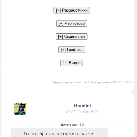
Отредактировал
Kentuha23
-
Понедельник, 29.02.2016, 08:21
Houdini
02.03.2016 в 16:17
Цитата
jack413
(
)
Ты это, братан, не суетись насчет