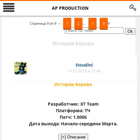
AP PRODUCTION
Страница
9
из
9
«
1
2
…
7
8
9
История Борова
Houdini
11.11.2015 в 17:49
История Борова
Разработчик: XT Team
Платформа: ТЧ
Патч: 1.0006
Дата выхода: Начало-середина Марта.