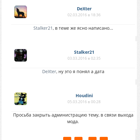
соответствующие выводы )
DеXter
02.03.2016 в 18:36
Stalker21
, в теме же ясно написано...
Stalker21
03.03.2016 в 02:35
DеXter
, ну это я понял а дата
Houdini
05.03.2016 в 00:28
Просьба закрыть администрацию тему, в связи выхода
мода.