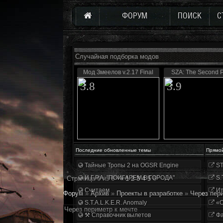
ФОРУМ
ПОИСК
С
Случайная подборка модов
Мод Змеелов v.2.17 Final
SZA: The Second P
3.8
3.9
Последние обновленные темы
Прямо
Тайные Тропы 2 на OGSR Engine
ST
И.Г.Р.А. "ПОИГАРЕМ В ГОРОДА"
S.
Страница
6
из
6
«
1
2
3
4
5
6
Считаем
Ит
Форум
»
Архив
»
Проекты в разработке
»
Через пер
S.T.A.L.K.E.R. Anomaly
«О
Через периметр к мечте
⚒ Справочник вылетов
Фа