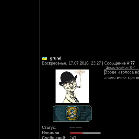
grund
Воскресенье, 17.07.2016, 23:27 | Сообщение #
77
Цитата
goodween39
(
)
Вроде и голоса в
аналогично, при в
Статус
:
Новичок
:
Сообщений
:
243