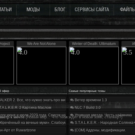
ТАТЬИ
МОДЫ
БЛОГ
СЕРВИСЫ САЙТА
ФАЙЛ
roject
We Are Not Alone
Winter of Death: Ultimatum
И
4.0
4.0
3.5
й эфир
Самые популярные темы
ALKER 2. Все, что нужно знать про мир, геймплей и сюжет | Разбор трейлера
Ветер времени 1.3
T.A.L.K.E.R. 2 Картина Маслом
NLC 7 Build 3.0
оги июня и июля 2020 года. Список нововведений
Упавшая звезда. Честь наёмника
иметр к мечте
(Новый мир... Что тебя ждёт в новой зоне, сталкер?)
бречённый на вечные муки». Слабоумие и отвага
S.T.A.L.K.E.R. - Народная Солянка
н-Арт от Ruwartzone
[COM] Аддоны, модификации.