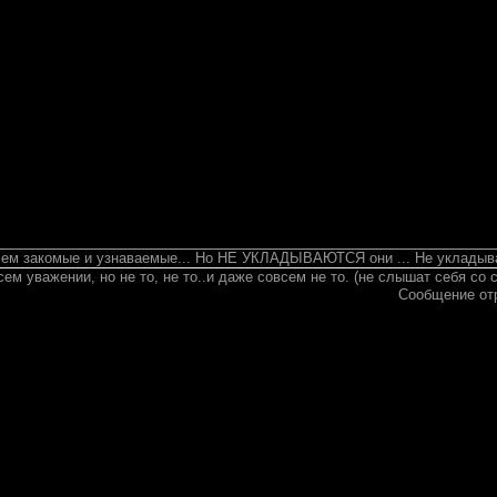
сем закомые и узнаваемые... Но НЕ УКЛАДЫВАЮТСЯ они ... Не укладыв
сем уважении, но не то, не то..и даже совсем не то.
(не слышат себя со с
Сообщение от