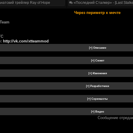
натский трейлер Ray of Hope
«Последний Сталкер» - [Last Stalke
Через периметр к мечте
 Team
ТС
е:
http://vk.com/xtteammod
Сообщение отреда