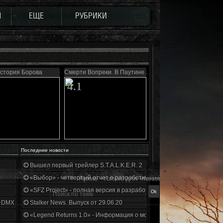
Ы
ЕЩЕ
РУБРИКИ
стория Борова
Смерти Вопреки. В Паутине лжи
4.1
Последние новости
Вышел первый трейлер S.T.A.L.K.E.R. 2
«Выбор» - четвертый отчет о разработке!
Архив - только для чтения
«SFZ Project» - полная версия в разработке!
+DMX 1.3.5.ООП.МА.К.
Stalker News. Выпуск от 29.06.20
«Legend Returns 1.0» - Информация о моде за июнь 2020