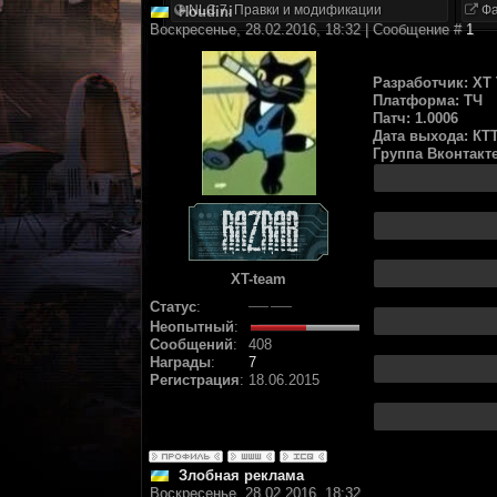
NLC 7. Правки и модификации
Фа
Houdini
Воскресенье, 28.02.2016, 18:32 | Сообщение #
1
Разработчик: XT
Платформа: ТЧ
Патч: 1.0006
Дата выхода: КТ
Группа Вконтакт
XT-team
Статус
:
Неопытный
:
Сообщений
:
408
Награды
:
7
Регистрация
:
18.06.2015
Злобная реклама
Воскресенье, 28.02.2016, 18:32