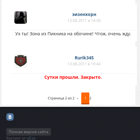
эизенхорн
12.08.2011 в 14:30
Ух ты! Зона из Пикника на обочине! Чтож, очень жду.
Rurik345
13.08.2011 в 19:44
Сутки прошли. Закрыто.
Страница
2
из
2
«
1
2
Полная версия сайта
Хостинг от
uCoz