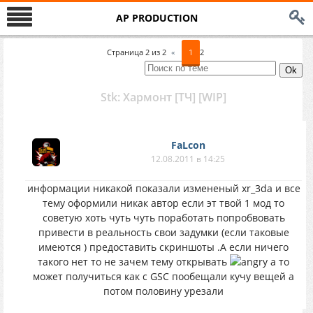
AP PRODUCTION
Страница
2
из
2
«
1
2
Stk: Хармонт [ТЧ] [WIP]
FaLcon
12.08.2011 в 14:25
информации никакой показали измененый xr_3da и все
тему оформили никак автор если эт твой 1 мод то
советую хоть чуть чуть поработать попробвовать
привести в реальность свои задумки (если таковые
имеются ) предоставить скриншоты .А если ничего
такого нет то не зачем тему открывать
а то
может получиться как с GSC пообещали кучу вещей а
потом половину урезали