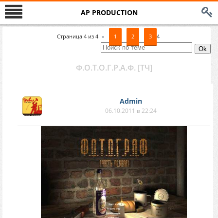
AP PRODUCTION
Страница
4
из
4
«
1
2
3
4
Ф.О.Т.О.Г.Р.А.Ф. [ТЧ]
Аdmin
06.10.2011 в 22:24