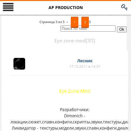
AP PRODUCTION
Страница
3
из
3
«
1
2
3
Eye zone mod[ЗП]
Лесник
17.10.2011 в 14:37
Eye Zone Mod
Разработчики:
Dimonich -
локации,сюжет,спавн,конфиги,скрипты,звуки,текстуры,диа
Ликвидатор - текстуры,модели,звуки,спавн,конфиги,диалог