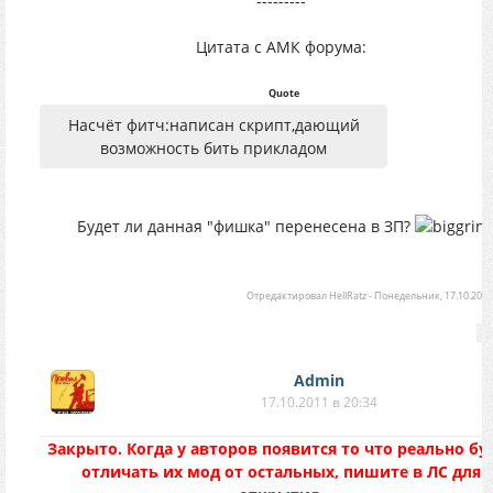
---------
Цитата с АМК форума:
Quote
Насчёт фитч:написан скрипт,дающий
возможность бить прикладом
Будет ли данная "фишка" перенесена в ЗП?
Отредактировал
HellRatz
-
Понедельник, 17.10.2011,
Аdmin
17.10.2011 в 20:34
Закрыто. Когда у авторов появится то что реально бу
отличать их мод от остальных, пишите в ЛС для