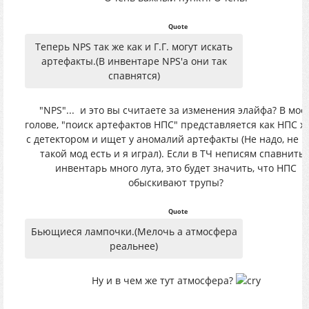
Quote
Теперь NPS так же как и Г.Г. могут искать
артефакты.(В инвентаре NPS'а они так
спавнятся)
"NPS"...
и это вы считаете за изменения элайфа? В мое
голове, "поиск артефактов НПС" представляется как НПС х
с детектором и ищет у аномалий артефакты (Не надо, не н
такой мод есть и я играл). Если в ТЧ неписям спавнить 
инвентарь много лута, это будет значить, что НПС
обыскивают трупы?
Quote
Бьющиеся лампочки.(Мелочь а атмосфера
реальнее)
Ну и в чем же тут атмосфера?