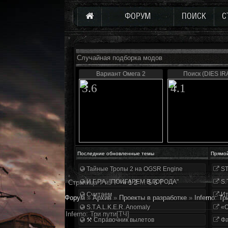
ФОРУМ
ПОИСК
С
Случайная подборка модов
Вариант Омега 2
Поиск (DIES IR
3.6
4.1
Последние обновленные темы
Прямо
Тайные Тропы 2 на OGSR Engine
ST
И.Г.Р.А. "ПОИГАРЕМ В ГОРОДА"
S.
Страница
7
из
7
«
1
2
…
5
6
7
Считаем
Ит
Форум
»
Архив
»
Проекты в разработке
»
Inferno: Тр
S.T.A.L.K.E.R. Anomaly
«О
Inferno: Три пути[ТЧ]
⚒ Справочник вылетов
Фа