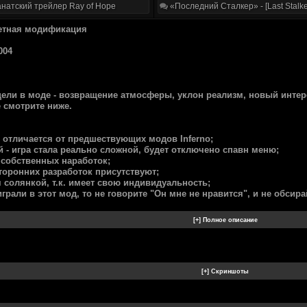
натский трейлер Ray of Hope
«Последний Сталкер» - [Last Stalke
жетная модификация
004
ели в моде - возвращение атмосферы, уклон реализм, новый интер
 смотрите ниже.
 отличается от предшествующих модов Inferno;
й - игра стала реально сложной, будет отключено спавн меню;
собственных наработок;
торонних разработок присутствуют;
 солянкой, т.к. имеет свою индивидуальность;
грали в этот мод, то не говорите "Он мне не нравится", и не обсирай