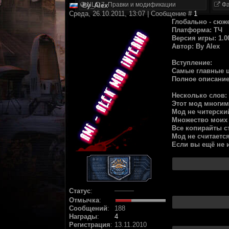
NLC 7. Правки и модификации
Фа
By_Alex
Среда, 26.10.2011, 13:07 | Сообщение #
1
Глобально - сю
Платформа: ТЧ
Версия игры: 1.0
Автор: By Alex
Вступление:
Самые главные ц
Полное описание
Несколько слов:
Этот мод многим
Мод не читерски
Множество моих 
Все копирайты с
Мод не считается
Если вы ещё не и
Статус
:
Отмычка
:
Сообщений
:
188
Награды
:
4
Регистрация
:
13.11.2010