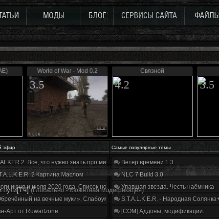
ТАТЬИ
МОДЫ
БЛОГ
СЕРВИСЫ САЙТА
ФАЙЛ
AE)
World of War - Mod 0.2
Связной
3.5
4.2
3.5
й эфир
Самые популярные темы
ALKER 2. Все, что нужно знать про мир, геймплей и сюжет | Разбор трейлера
Ветер времени 1.3
T.A.L.K.E.R. 2 Картина Маслом
NLC 7 Build 3.0
оги июня и июля 2020 года. Список нововведений
Упавшая звезда. Честь наёмника
и пути[ТЧ]
(Глобально - сюжетная модификация)
бречённый на вечные муки». Слабоумие и отвага
S.T.A.L.K.E.R. - Народная Солянка
н-Арт от Ruwartzone
[COM] Аддоны, модификации.