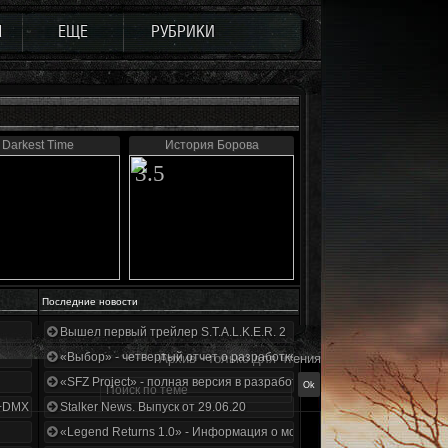
Ы
ЕЩЕ
РУБРИКИ
Darkest Time
История Борова
3.5
Последние новости
Вышел первый трейлер S.T.A.L.K.E.R. 2
«Выбор» - четвертый отчет о разработке!
Архив - только для чтения
«SFZ Project» - полная версия в разработке!
+DMX 1.3.5.ООП.МА.К.
Stalker News. Выпуск от 29.06.20
«Legend Returns 1.0» - Информация о моде за июнь 2020