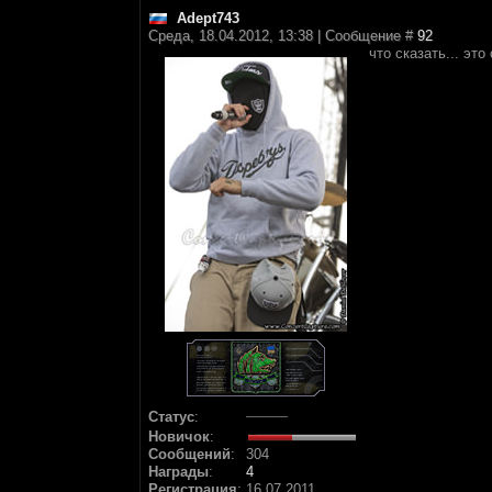
Adept743
Среда, 18.04.2012, 13:38 | Сообщение #
92
что сказать... это
Статус
:
Новичок
:
Сообщений
:
304
Награды
:
4
Регистрация
:
16.07.2011