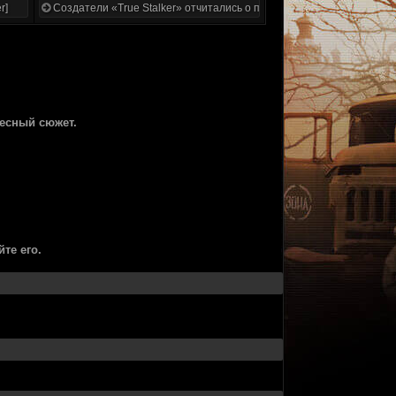
r]
Создатели «True Stalker» отчитались о проделанной работе
есный сюжет.
те его.