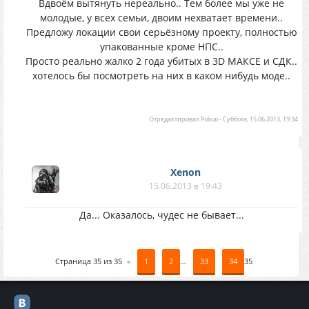
Вдвоём вытянуть нереально.. Тем более мы уже не
молодые, у всех семьи, двоим нехватает времени..
Предложу локации свои серьёзному проекту, полностью
упакованные кроме НПС..
Просто реально жалко 2 года убитых в 3D МАКСЕ и СДК..
хотелось бы посмотреть на них в каком нибудь моде..
Отредактировал
Policai
-
Суббота, 15.06.2013, 19:34
Xenon
15.06.2013 в 19:43
Да... Оказалось, чудес не бывает...
Страница
35
из
35
«
1
2
…
33
34
35