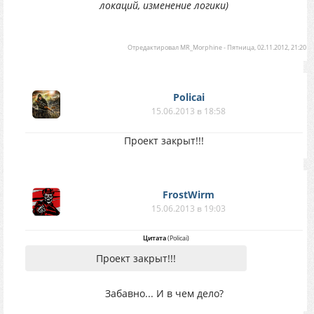
локаций, изменение логики)
Отредактировал
MR_Morphine
-
Пятница, 02.11.2012, 21:20
Policai
15.06.2013 в 18:58
Проект закрыт!!!
FrostWirm
15.06.2013 в 19:03
Цитата
(
Policai
)
Проект закрыт!!!
Забавно... И в чем дело?