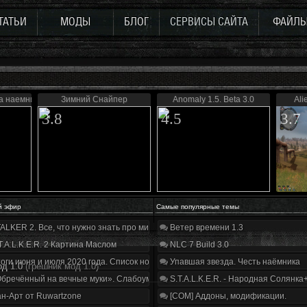
ТАТЬИ
МОДЫ
БЛОГ
СЕРВИСЫ САЙТА
ФАЙЛ
а наемника
Зимний Снайпер
Anomaly 1.5. Beta 3.0
Ali
3.8
4.5
3.7
й эфир
Самые популярные темы
ALKER 2. Все, что нужно знать про мир, геймплей и сюжет | Разбор трейлера
Ветер времени 1.3
T.A.L.K.E.R. 2 Картина Маслом
NLC 7 Build 3.0
оги июня и июля 2020 года. Список нововведений
Упавшая звезда. Честь наёмника
д 1.0
(грешник мод 1.0)
бречённый на вечные муки». Слабоумие и отвага
S.T.A.L.K.E.R. - Народная Солянка
н-Арт от Ruwartzone
[COM] Аддоны, модификации.