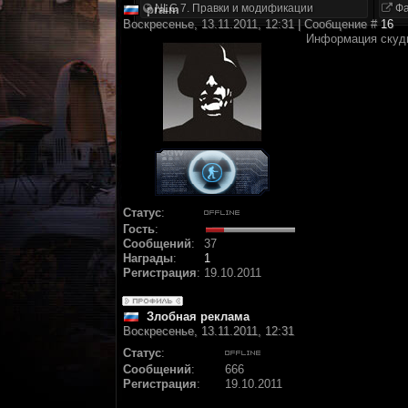
NLC 7. Правки и модификации
Фа
praim
Воскресенье, 13.11.2011, 12:31 | Сообщение #
16
Информация скудн
Статус
:
Гость
:
Сообщений
:
37
Награды
:
1
Регистрация
:
19.10.2011
Злобная реклама
Воскресенье, 13.11.2011, 12:31
Статус
:
Сообщений
:
666
Регистрация
:
19.10.2011