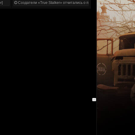
r]
Создатели «True Stalker» отчитались о проделанной работе