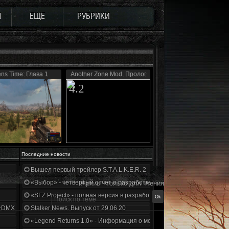
Ы
ЕЩЕ
РУБРИКИ
ens Time: Глава 1
Another Zone Mod. Пролог
4.2
Последние новости
Вышел первый трейлер S.T.A.L.K.E.R. 2
«Выбор» - четвертый отчет о разработке!
Архив - только для чтения
«SFZ Project» - полная версия в разработке!
+DMX 1.3.5.ООП.МА.К.
Stalker News. Выпуск от 29.06.20
«Legend Returns 1.0» - Информация о моде за июнь 2020