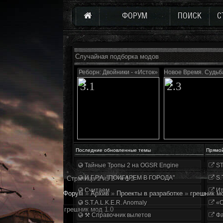
ФОРУМ
ПОИСК
С
Случайная подборка модов
Реборн: Двойники - «Исток»
Новое Время. Судьб
3.1
2.3
Последние обновленные темы
Прямо
Тайные Тропы 2 на OGSR Engine
ST
И.Г.Р.А. "ПОИГАРЕМ В ГОРОДА"
S.
Страница
2
из
2
«
1
2
Считаем
Ит
Форум
»
Архив
»
Проекты в разработке
»
грешник мо
S.T.A.L.K.E.R. Anomaly
«О
грешник мод 1.0
⚒ Справочник вылетов
Фа