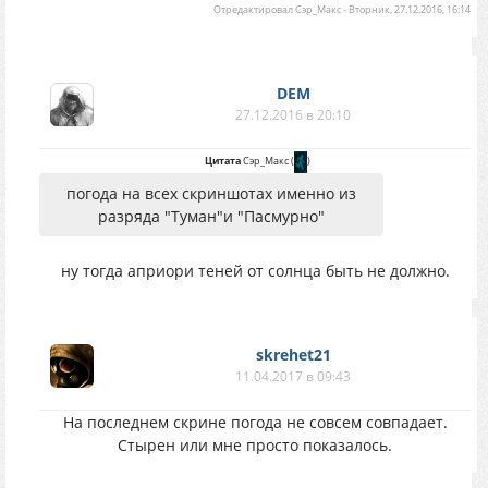
Отредактировал
Сэр_Макс
-
Вторник, 27.12.2016, 16:14
DEM
27.12.2016 в 20:10
Цитата
Сэр_Макс
(
)
погода на всех скриншотах именно из
разряда "Туман"и "Пасмурно"
ну тогда априори теней от солнца быть не должно.
skrehet21
11.04.2017 в 09:43
На последнем скрине погода не совсем совпадает.
Стырен или мне просто показалось.