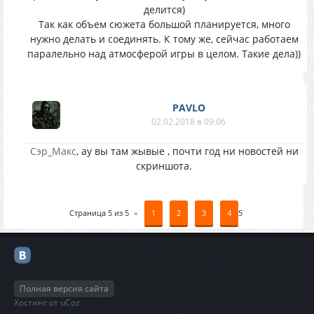
делится)
Так как объем сюжета большой планируется, много
нужно делать и соединять. К тому же, сейчас работаем
паралельно над атмосферой игры в целом. Такие дела))
PAVLO
02.02.2018 в 09:06
Сэр_Макс
, ау вы там жывые , почти год ни новостей ни
скриншота.
Страница
5
из
5
«
1
2
3
4
5
Полная версия сайта
Хостинг от
uCoz