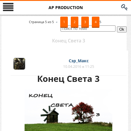
AP PRODUCTION
Страница
5
из
5
«
1
2
3
4
5
Конец Света 3
Сэр_Макс
10.04.2016 в 11:25
Конец Света 3