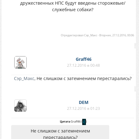
дружественных НПС будут введены сторожевые/
служебные собаки?
Отредактировал
Сэр_Макс
-
Вторник, 27.12.2016, 00:06
Graff46
27.12.2016 в 00:48
Сэр_Макс
, Не слишком с затемнением перестарались?
DEM
27.12.2016 в 01:23
Цитата
Graff46
(
)
Не слишком с затемнением
перестарались?