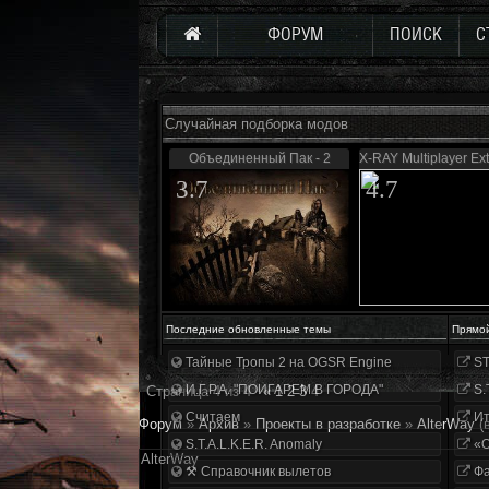
ФОРУМ
ПОИСК
С
Случайная подборка модов
Объединенный Пак - 2
X-RAY Multiplayer Ex
3.7
4.7
Последние обновленные темы
Прямо
Тайные Тропы 2 на OGSR Engine
ST
И.Г.Р.А. "ПОИГАРЕМ В ГОРОДА"
S.
Страница
4
из
4
«
1
2
3
4
Считаем
Ит
Форум
»
Архив
»
Проекты в разработке
»
AlterWay
(
S.T.A.L.K.E.R. Anomaly
«О
AlterWay
⚒ Справочник вылетов
Фа