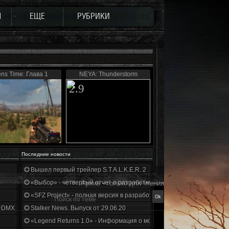
Ы
ЕЩЕ
РУБРИКИ
ens Time: Глава 1
NEYA: Thunderstorm
2.9
Последние новости
Вышел первый трейлер S.T.A.L.K.E.R. 2
«Выбор» - четвертый отчет о разработке!
Архив - только для чтения
«SFZ Project» - полная версия в разработке!
+DMX 1.3.5.ООП.МА.К.
Stalker News. Выпуск от 29.06.20
«Legend Returns 1.0» - Информация о моде за июнь 2020