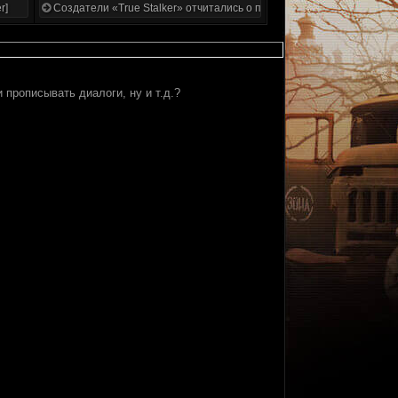
r]
Создатели «True Stalker» отчитались о проделанной работе
 прописывать диалоги, ну и т.д.?