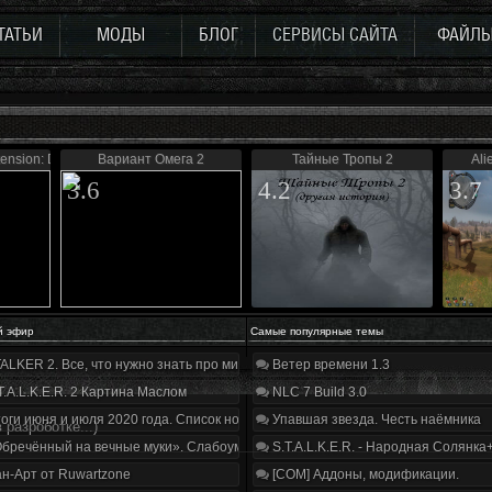
ТАТЬИ
МОДЫ
БЛОГ
СЕРВИСЫ САЙТА
ФАЙЛ
tension: Defence
Вариант Омега 2
Тайные Тропы 2
Ali
3.6
4.2
3.7
й эфир
Самые популярные темы
ALKER 2. Все, что нужно знать про мир, геймплей и сюжет | Разбор трейлера
Ветер времени 1.3
T.A.L.K.E.R. 2 Картина Маслом
NLC 7 Build 3.0
оги июня и июля 2020 года. Список нововведений
Упавшая звезда. Честь наёмника
в разроботке...)
бречённый на вечные муки». Слабоумие и отвага
S.T.A.L.K.E.R. - Народная Солянка
н-Арт от Ruwartzone
[COM] Аддоны, модификации.