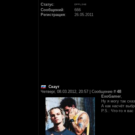
Статус
:
Сообщений
:
666
Регистрация
:
26.05.2011
Скаут
Четверг, 08.03.2012, 20:57 | Сообщение #
48
ExoGamer
,
Ну я могу так ск
А как насчёт выб
P.S.: Что-то я ва