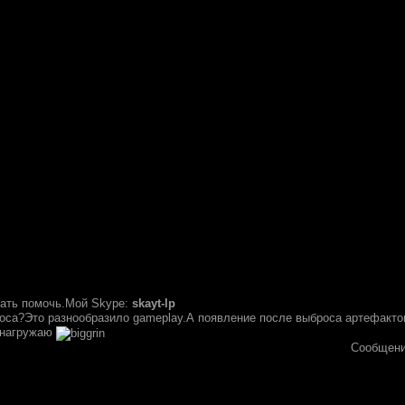
азать помочь.Мой Skype:
skayt-lp
роса?Это разнообразило gameplay.А появление после выброса артефактов
с нагружаю
Сообщени