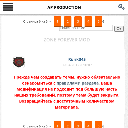
AP PRODUCTION
Страница
6
из
6
«
1
2
3
4
5
6
ZONE FOREVER MOD
Rurik345
09.04.2012 в 16:07
Прежде чем создавать темы, нужно обязатаельно
ознакомиться с
правилами раздела
. Ваша
модификация не подходит под большую часть
наших требований, поэтому тема будет закрыта.
Возвращайтесь с достаточным количеством
материала.
Страница
6
из
6
«
1
2
3
4
5
6