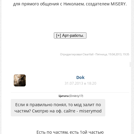
для прямого общения с Николаем, создателем MISERY.
Отредактировал
ClearVall
-
Пятница, 19.04.2013, 19:35
Dok
31.07.2013 в 18:20
Цитата
(
Dmitriy17
)
Если я правильно понял, то мод залит по
частям? Смотрю на оф. сайте - miserymod
Есть по частям, есть 1ой частью