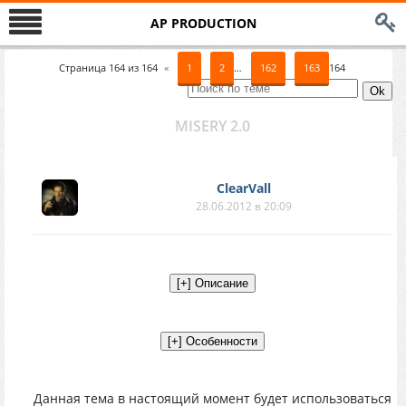
AP PRODUCTION
Страница
164
из
164
«
1
2
…
162
163
164
MISERY 2.0
ClearVall
28.06.2012 в 20:09
Данная тема в настоящий момент будет использоваться