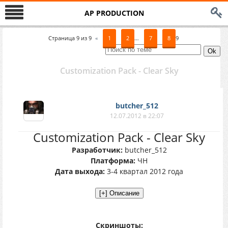
AP PRODUCTION
Страница
9
из
9
«
1
2
…
7
8
9
Customization Pack - Clear Sky
butcher_512
12.07.2012 в 22:07
Customization Pack - Clear Sky
Разработчик:
butcher_512
Платформа:
ЧН
Дата выхода:
3-4 квартал 2012 года
Скриншоты: