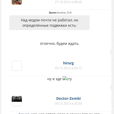
27.10.2012 в 08:20
Quote
(
butcher_512
)
Над модом почти не работал, но
определённые подвижки есть:
отлично, будем ждать.
hirurg
05.12.2012 в 20:12
ну и хде
Doctor-Zombi
05.12.2012 в 20:30