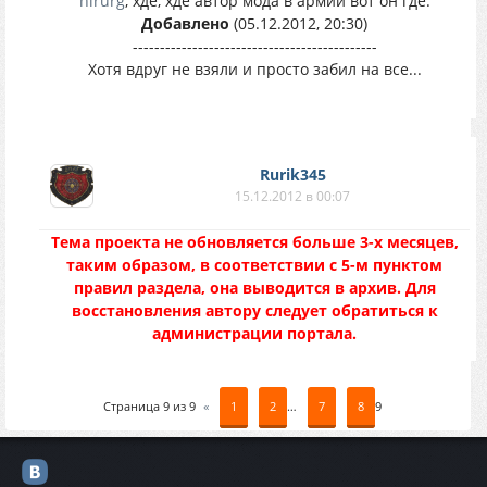
hirurg
, хде, хде автор мода в армии вот он где.
Добавлено
(05.12.2012, 20:30)
---------------------------------------------
Хотя вдруг не взяли и просто забил на все...
Rurik345
15.12.2012 в 00:07
Тема проекта не обновляется больше 3-х месяцев,
таким образом, в соответствии с 5-м пунктом
правил раздела, она выводится в архив. Для
восстановления автору следует обратиться к
администрации портала.
Страница
9
из
9
«
1
2
…
7
8
9