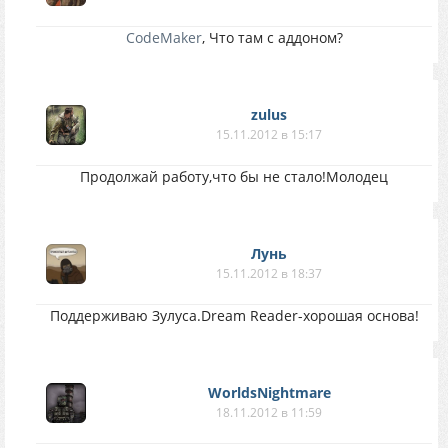
CodeMaker
, Что там с аддоном?
zulus
15.11.2012 в 15:17
Продолжай работу,что бы не стало!Молодец
Лунь
15.11.2012 в 18:37
Поддерживаю Зулуса.Dream Reader-хорошая основа!
WorldsNightmare
18.11.2012 в 11:59