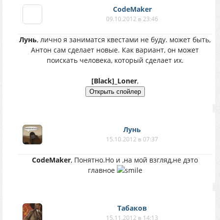
CodeMaker
09.10.2012 в 23:46
Лунь
, лично я заниматся квестами не буду. может быть,
Антон сам сделает новые. Как вариант, он может
поискать человека, который сделает их.
[Black]_Loner
,
Лунь
15.10.2012 в 07:37
CodeMaker
, Понятно.Но и ,на мой взгляд,не дэто
главное
Табаков
15.11.2012 в 14:13