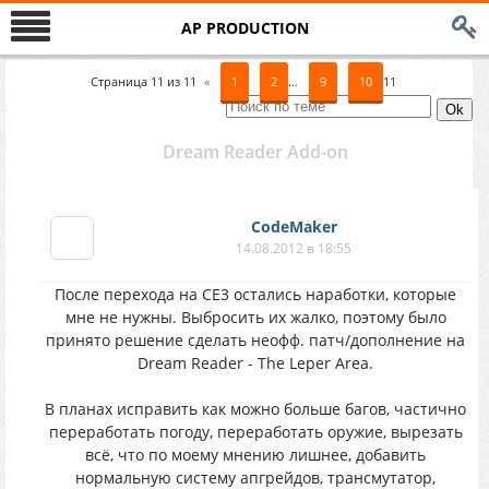
AP PRODUCTION
Страница
11
из
11
«
1
2
…
9
10
11
Dream Reader Add-on
CodeMaker
14.08.2012 в 18:55
После перехода на СЕ3 остались наработки, которые
мне не нужны. Выбросить их жалко, поэтому было
принято решение сделать неофф. патч/дополнение на
Dream Reader - The Leper Area.
В планах исправить как можно больше багов, частично
переработать погоду, переработать оружие, вырезать
всё, что по моему мнению лишнее, добавить
нормальную систему апгрейдов, трансмутатор,