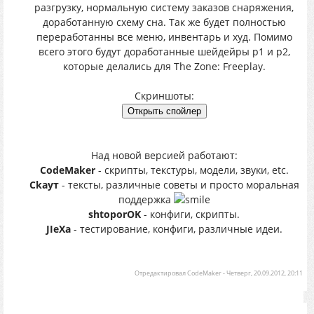
разгрузку, нормальную систему заказов снаряжения,
доработанную схему сна. Так же будет полностью
переработанны все меню, инвентарь и худ. Помимо
всего этого будут доработанные шейдейры р1 и р2,
которые делались для The Zone: Freeplay.
Скриншоты:
Над новой версией работают:
CodeMaker
- скрипты, текстуры, модели, звуки, etc.
Ckayт
- тексты, различные советы и просто моральная
поддержка
shtoporOK
- конфиги, скрипты.
JIeXa
- тестирование, конфиги, различные идеи.
Отредактировал
CodeMaker
-
Четверг, 20.09.2012, 20:11