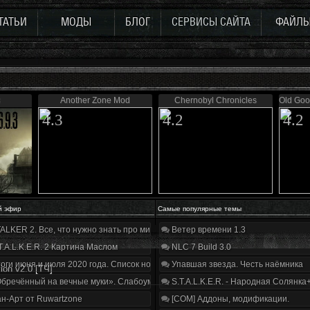
ТАТЬИ
МОДЫ
БЛОГ
СЕРВИСЫ САЙТА
ФАЙЛ
3
Another Zone Mod
Chernobyl Chronicles
Old Goo
4.3
4.2
4.2
й эфир
Самые популярные темы
ALKER 2. Все, что нужно знать про мир, геймплей и сюжет | Разбор трейлера
Ветер времени 1.3
T.A.L.K.E.R. 2 Картина Маслом
NLC 7 Build 3.0
оги июня и июля 2020 года. Список нововведений
Упавшая звезда. Честь наёмника
ion v2.0 [ТЧ]
бречённый на вечные муки». Слабоумие и отвага
S.T.A.L.K.E.R. - Народная Солянка
н-Арт от Ruwartzone
[COM] Аддоны, модификации.