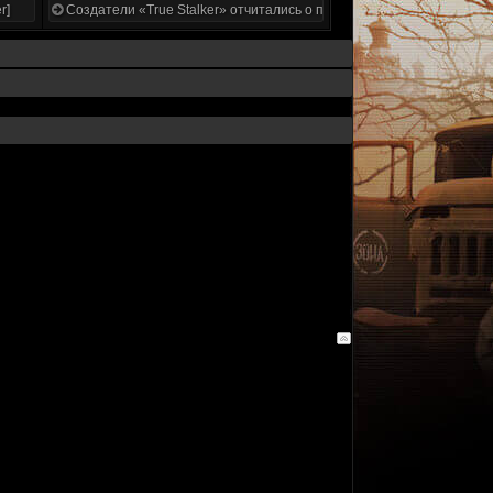
r]
Создатели «True Stalker» отчитались о проделанной работе