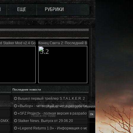
Ы
ЕЩЕ
РУБРИКИ
d Stalker Mod v2.4 Gold
Конец Света 2: Последний Восход
3.2
Последние новости
Вышел первый трейлер S.T.A.L.K.E.R. 2
«Выбор» - четвертый отчет о разработке!
Архив - только для чтения
«SFZ Project» - полная версия в разработке!
+DMX 1.3.5.ООП.МА.К.
Stalker News. Выпуск от 29.06.20
«Legend Returns 1.0» - Информация о моде за июнь 2020