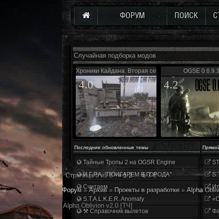
ФОРУМ
ПОИСК
С
Случайная подборка модов
Хроники Кайдана. Вторая серия
OGSE 0.6.9.
4.0
4.2
Последние обновленные темы
Прямо
Тайные Тропы 2 на OGSR Engine
ST
И.Г.Р.А. "ПОИГАРЕМ В ГОРОДА"
S.
Страница
8
из
8
«
1
2
…
6
7
8
Считаем
Ит
Форум
»
Архив
»
Проекты в разработке
»
Alpha Obliv
S.T.A.L.K.E.R. Anomaly
«О
Alpha Oblivion v2.0 [ТЧ]
⚒ Справочник вылетов
Фа