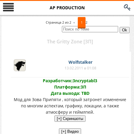
AP PRODUCTION
Страница
2
из
2
«
1
2
The Gritty Zone [ЗП]
Wolfstalker
13.02.2011 в 01:08
Разработчик:3ncryptabl3
Платформа:ЗП
Дата выхода: TBD
Мод для Зова Припяти , который затронет изменение
по многим аспектам, графику, локации, а также
атмосферу и геймлпей.