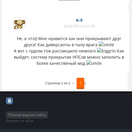
K-9
24.04.2012 в 21:47
Не, а что)) Мне нравится как они прикрывают друг
друга! Как диверсанты в тылу врага
А вот с гудком тож рассмешило немного
Как
выйдет, систему прикрытия НПСов можно запилить в
более качественый мод
Страница
2
из
2
«
1
2
Полная версия сайта
Хостинг от
uCoz