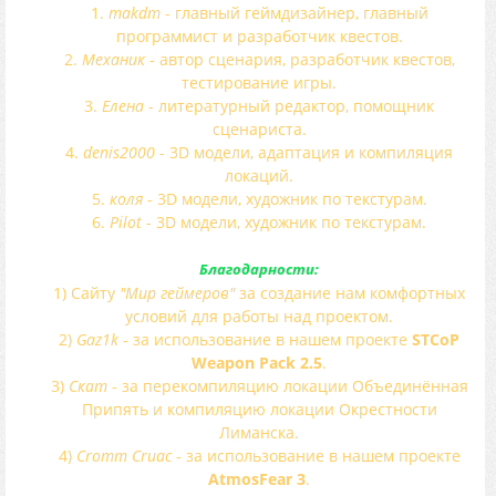
1.
makdm
- главный геймдизайнер, главный
программист и разработчик квестов.
2.
Механик
- автор сценария, разработчик квестов,
тестирование игры.
3.
Елена
- литературный редактор, помощник
сценариста.
4.
denis2000
- 3D модели, адаптация и компиляция
локаций.
5.
коля
- 3D модели, художник по текстурам.
6.
Pilot
- 3D модели, художник по текстурам.
Благодарности:
1) Сайту
"Мир геймеров"
за создание нам комфортных
условий для работы над проектом.
2)
Gaz1k
- за использование в нашем проекте
STCoP
Weapon Pack 2.5
.
3)
Скат
- за перекомпиляцию локации Объединённая
Припять и компиляцию локации Окрестности
Лиманска.
4)
Cromm Cruac
- за использование в нашем проекте
AtmosFear 3
.