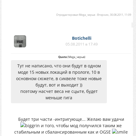
Отредактировал
Mega_черьв
-
Вторник, 30.08.2011, 11:09
Botichelli
05.08.2011 в 17:49
Quote
(
Mega_черьв
)
Тут не написано, что они будут в одном
моде 15 новых локаций в прологе, 10 в
основном сюжете, в сиквеле тоже новые
будут, вот и выходит ))
поэтому насчет веса не сцыте, будет
меньше гига
Будет три части -интригующе... Желаю вам удачи
и того, чтобы мод получился таким же
стабильным и сбалансированным как и OGSE