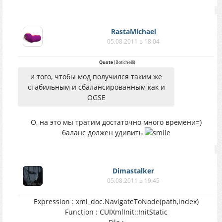
RastaMichael
05.08.2011 в 18:04
Quote
(
Botichelli
)
и того, чтобы мод получился таким же
стабильным и сбалансированным как и
OGSE
О, на это мы тратим достаточно много времени=)
баланс должен удивить
Dimastalker
05.08.2011 в 19:45
Expression : xml_doc.NavigateToNode(path,index)
Function : CUIXmlInit::InitStatic