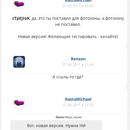
RastaMichael
07.08.2011 в 18:05
cTpEJIoK
, да, это ты поставил для фотозоны, а фотозону
не поставил.
Новая версия! Желающие тестировать - качайте)
Renson
07.08.2011 в 21:54
А ссыль-то где?
RastaMichael
07.08.2011 в 22:26
Quote
(
Mega_черьв
)
Вот, новая версия. Нужна НИ