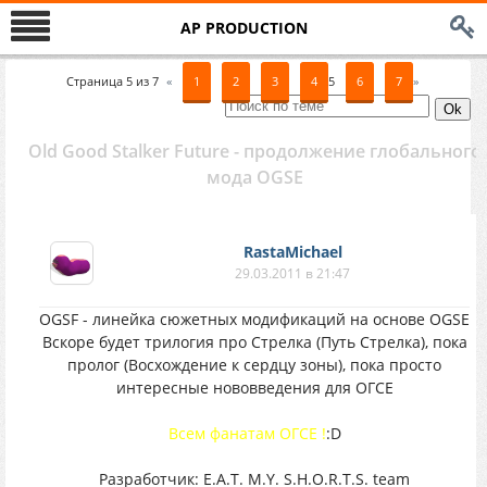
AP PRODUCTION
Страница
5
из
7
«
1
2
3
4
5
6
7
»
Old Good Stalker Future - продолжение глобального
мода OGSE
RastaMichael
29.03.2011 в 21:47
OGSF - линейка сюжетных модификаций на основе OGSE
Вскоре будет трилогия про Стрелка (Путь Стрелка), пока
пролог (Восхождение к сердцу зоны), пока просто
интересные нововведения для ОГСЕ
Всем фанатам ОГСЕ !
:D
Разработчик: E.A.T. M.Y. S.H.O.R.T.S. team