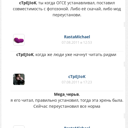
cTpEJIoK
, ты когда ОГСЕ устанавливал, поставил
совместимость с фотозоной. Либо её скачай, либо мод
переустанови.
RastaMichael
07.08.2011 в 12:53
cTpEJIoK
, когда же люди уже начнут читать ридми
cTpEJIoK
07.08.2011 в 17:23
Mega_черьв
,
я его читал, правильно установил, тогда эта хрень была.
Сейчас переустановил все норма