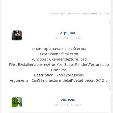
Отредактировал
Vladok_04
-
Суббота, 06.08.2011, 11:49
cTpEJIoK
06.08.2011 в 13:48
вылет при начале новой игры
Expression : fatal error
Function : CRender::texture_load
File : E:\stalker\sources\trunk\xr_3da\xrRender\Texture.cpp
Line : 295
Description : <no expression>
Arguments : Can't find texture 'detail\detail_beton_0412_b'
VIRUS96
06.08.2011 в 14:15