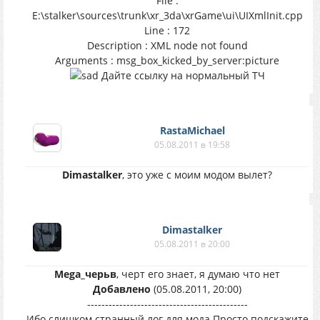
File :
E:\stalker\sources\trunk\xr_3da\xrGame\ui\UIXmlInit.cpp
Line : 172
Description : XML node not found
Arguments : msg_box_kicked_by_server:picture
Дайте ссылку на нормальный ТЧ
RastaMichael
05.08.2011 в 19:58
Dimastalker
, это уже с моим модом вылет?
Dimastalker
05.08.2011 в 20:00
Mega_черьв
, черт его знает, я думаю что нет
Добавлено
(05.08.2011, 20:00)
---------------------------------------------
Ибо слишком странный лог для мода.Просто подскажите