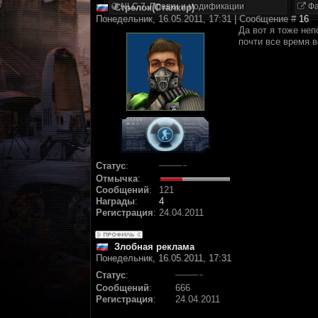
NLC 7. Правки и модификации
Фа
Стрелок(Сталкер)
Понедельник, 16.05.2011, 17:31 | Сообщение #
16
Да вот я тоже неп
почти все время 
Статус
:
Отмычка
:
Сообщений
:
121
Награды
:
4
Регистрация
:
24.04.2011
Злобная реклама
Понедельник, 16.05.2011, 17:31
Статус
:
Сообщений
:
666
Регистрация
:
24.04.2011