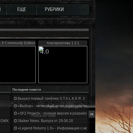
Ы
ЕЩЕ
РУБРИКИ
.8 Community Edition
Альтернатива 1.3.1
4.0
Последние новости
Вышел первый трейлер S.T.A.L.K.E.R. 2
«Выбор» - четвертый отчет о разработке!
Архив - только для чтения
«SFZ Project» - полная версия в разработке!
+DMX 1.3.5.ООП.МА.К.
Stalker News. Выпуск от 29.06.20
«Legend Returns 1.0» - Информация о моде за июнь 2020