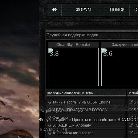
ФОРУМ
ПОИСК
С
Случайная подборка модов
Clear Sky - Remake
Закоулки прав
3.8
3.6
Последние обновленные темы
Прямо
Тайные Тропы 2 на OGSR Engine
ST
И.Г.Р.А. "ПОИГАРЕМ В ГОРОДА"
S.
Страница
2
из
2
«
1
2
Считаем
Ит
Форум
»
Архив
»
Проекты в разработке
»
BDA MOD 
S.T.A.L.K.E.R. Anomaly
«О
BDA MOD [ТЧ]
⚒ Справочник вылетов
Фа