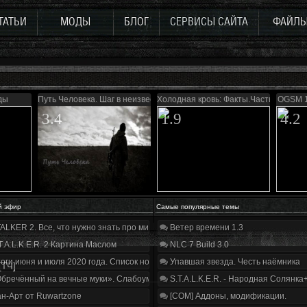
ТАТЬИ
МОДЫ
БЛОГ
СЕРВИСЫ САЙТА
ФАЙЛ
ды
Путь Человека. Шаг в неизвестность. Дежавю
Холодная кровь: Факты.Часть первая
OGSM 1
3.4
1.9
4.2
й эфир
Самые популярные темы
ALKER 2. Все, что нужно знать про мир, геймплей и сюжет | Разбор трейлера
Ветер времени 1.3
T.A.L.K.E.R. 2 Картина Маслом
NLC 7 Build 3.0
оги июня и июля 2020 года. Список нововведений
Упавшая звезда. Честь наёмника
[ТЧ]
бречённый на вечные муки». Слабоумие и отвага
S.T.A.L.K.E.R. - Народная Солянка
н-Арт от Ruwartzone
[COM] Аддоны, модификации.