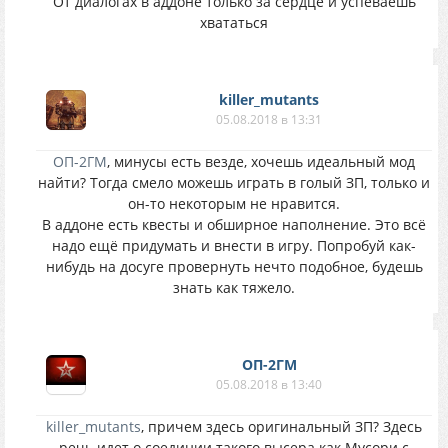
От диалогах в аддоне только за сердце и успеваешь
хвататься
killer_mutants
05.08.2018 в 13:31
ОП-2ГМ
, минусы есть везде, хочешь идеальный мод
найти? Тогда смело можешь играть в голый ЗП, только и
он-то некоторым не нравится.
В аддоне есть квесты и обширное наполнение. Это всё
надо ещё придумать и внести в игру. Попробуй как-
нибудь на досуге провернуть нечто подобное, будешь
знать как тяжело.
ОП-2ГМ
05.08.2018 в 13:40
killer_mutants
, причем здесь оригинальный ЗП? Здесь
речь идет о соединии такого высера как Мусори с