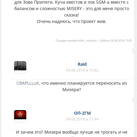
для Зова Припяти. Куча квестов и лок SGM-а вместе с
балансом и сложностью MISERY - это для меня просто
сказка!
Очень надеюсь, что проект жив.
Отредактировал
killer_mutants
-
Суббота, 04.08.2018, 15:05
Raid
04.08.2018 в 15:42
CBAPLLLuK
, что именно планируется переносить из
Мизери?
ОП-2ГМ
04.08.2018 в 15:44
И зачем это? Мизери вообще лучше не трогать и не