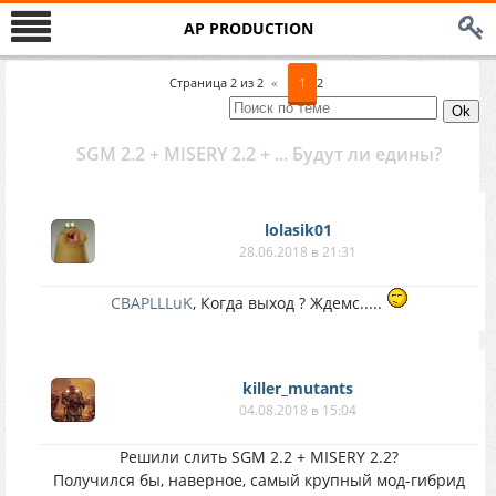
AP PRODUCTION
Страница
2
из
2
«
1
2
SGM 2.2 + MISERY 2.2 + ... Будут ли едины?
lolasik01
28.06.2018 в 21:31
CBAPLLLuK
, Когда выход ? Ждемс.....
killer_mutants
04.08.2018 в 15:04
Решили слить SGM 2.2 + MISERY 2.2?
Получился бы, наверное, самый крупный мод-гибрид