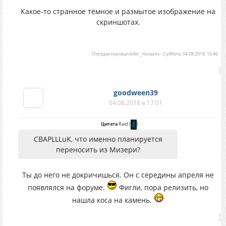
Какое-то странное тёмное и размытое изображение на
скриншотах.
Отредактировал
killer_mutants
-
Суббота, 04.08.2018, 16:46
goodween39
04.08.2018 в 17:01
Цитата
Raid
(
)
CBAPLLLuK, что именно планируется
переносить из Мизери?
Ты до него не докричишься. Он с середины апреля не
появлялся на форуме.
Фигли, пора релизить, но
нашла коса на камень.