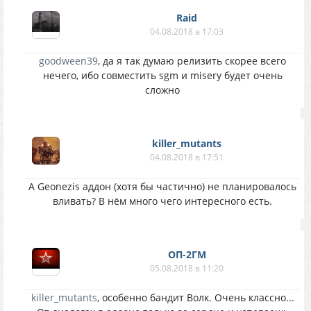
Raid
04.08.2018 в 17:03
goodween39
, да я так думаю релизить скорее всего
нечего, ибо совместить sgm и misery будет очень
сложно
killer_mutants
04.08.2018 в 17:51
А Geonezis аддон (хотя бы частично) не планировалось
вливать? В нём много чего интересного есть.
ОП-2ГМ
05.08.2018 в 11:20
killer_mutants
, особенно бандит Волк. Очень классно...