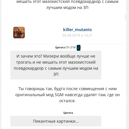
мешать этот мазохистский псевдохардкор с самым
лучшим модом на ЗП
killer_mutants
04.08.2018 в 16:21
Цитата
ОП-2ГМ
(
)
И зачем это? Мизери вообще лучше не
трогать и не мешать этот мазохистский
псевдохардкор с самым лучшим модом на
ЗП
Ты говоришь так, будто после совмещения с ним
оригинальный мод SGM навсегда удалят там, где он
остался.
Цитата
Пикантные картинки...