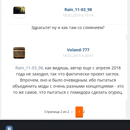
Rain_11-03_98
18.02.2019 в 19:14
Здрасьте! ну и как там со слиянием?
Voland-777
18.02.2019 в 20:41
Rain_11-03_98
, как видишь, автор еще с апреля 2018
года не заходил, так что фактически проект заглох.
Впрочем, оно и было очевидным, ибо пытаться
объединить моды с очень разными концепциями - это
то же самое, что пытаться с помидора сделать огурец.
Страница
2
из
2
«
1
2