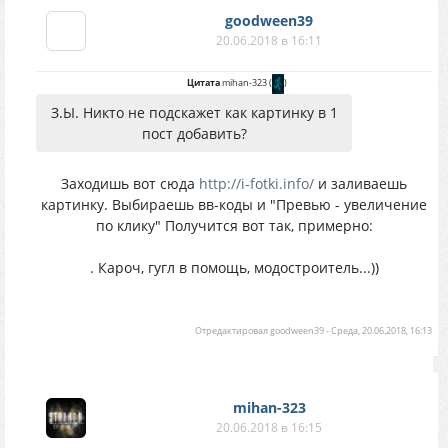
goodween39
20.06.2018 в 16:11
Цитата
mihan-323
(
)
З.Ы. Никто не подскажет как картинку в 1
пост добавить?
Заходишь вот сюда
http://i-fotki.info/
и заливаешь
картинку. Выбираешь вв-коды и "Превью - увеличение
по клику" Получится вот так, примерно:
. Кароч, гугл в помощь, модостроитель...))
Отредактировал
goodween39
-
Среда, 20.06.2018, 16:13
mihan-323
20.06.2018 в 16:15