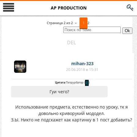
AP PRODUCTION
Страница
2
из
2
«
1
2
DEL
mihan-323
20.06.2018 в 15:31
Цитата
Петрурбатор
(
)
Гуи чего?
Использование предмета, естественно по уроку, тк я
довольно криворукий мододел.
З.Ы. Никто не подскажет как картинку в 1 пост добавить?