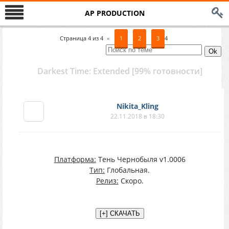
AP PRODUCTION
Страница
4
из
4
«
1
2
3
4
Darkest Time: Extended [99% готовности]
Nikita_Kling
22.11.2018 в 18:30
Платформа:
Тень Чернобыля v1.0006
Тип:
Глобальная.
Релиз:
Скоро.