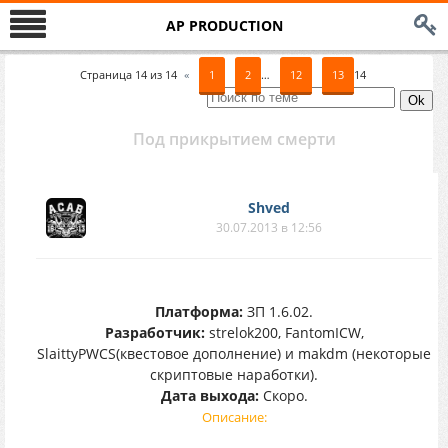
AP PRODUCTION
Страница
14
из
14
«
1
2
…
12
13
14
Под прикрытием смерти
Shved
30.07.2013 в 12:56
Платформа:
ЗП 1.6.02.
Разработчик:
strelok200, FantomICW,
SlaittyPWCS(квестовое дополнение) и makdm (некоторые
скриптовые наработки).
Дата выхода:
Скоро.
Описание: