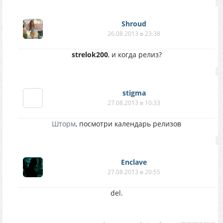
Shroud
26.08.2013 в 23:38
strelok200
, и когда релиз?
stigma
27.08.2013 в 10:33
Шторм
, посмотри календарь релизов
Enclave
27.08.2013 в 20:55
del.