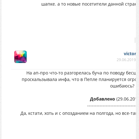
шапке. а то новые посетители данной страни
victor_
29.06.2019 в
На ап-про что-то разгорелась буча по поводу бесш
проскальзывала инфа, что в Пепле планируется огр
ошибаюсь?
Добавлено
(29.06.2019
---------------------------------
Да, кстати, хоть и с опозданием на полгода, но все-т