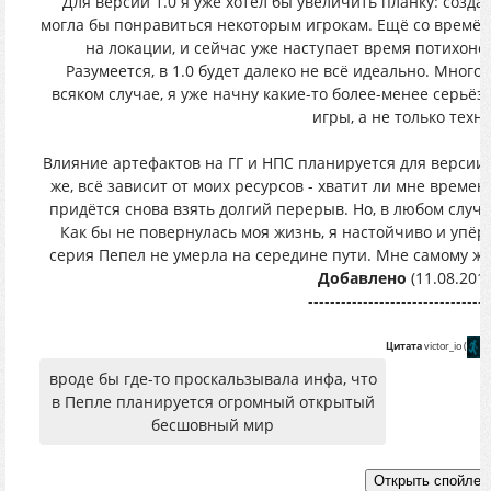
Для версии 1.0 я уже хотел бы увеличить планку: созд
могла бы понравиться некоторым игрокам. Ещё со времён
на локации, и сейчас уже наступает время потихоне
Разумеется, в 1.0 будет далеко не всё идеально. Многое
всяком случае, я уже начну какие-то более-менее серьё
игры, а не только техн
Влияние артефактов на ГГ и НПС планируется для версии 1
же, всё зависит от моих ресурсов - хватит ли мне времен
придётся снова взять долгий перерыв. Но, в любом случа
Как бы не повернулась моя жизнь, я настойчиво и упёрт
серия Пепел не умерла на середине пути. Мне самому жут
Добавлено
(11.08.2019
---------------------------------
Цитата
victor_io
(
)
вроде бы где-то проскальзывала инфа, что
в Пепле планируется огромный открытый
бесшовный мир