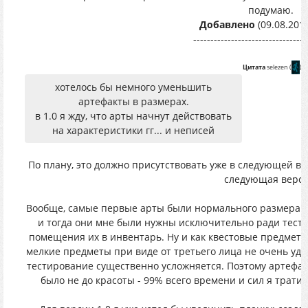
подумаю.
Добавлено
(09.08.2019
---------------------------------
Цитата
selezen
(
)
хотелось бы немного уменьшить
артефакты в размерах.
в 1.0 я жду, что арты начнут действовать
на характеристики гг... и неписей
По плану, это должно присутствовать уже в следующей вер
следующая верси
Вообще, самые первые арты были нормального размера. Те
и тогда они мне были нужны исключительно ради тест
помещения их в инвентарь. Ну и как квестовые предметы
мелкие предметы при виде от третьего лица не очень удоб
тестирование существенно усложняется. Поэтому артефак
было не до красоты - 99% всего времени и сил я трати