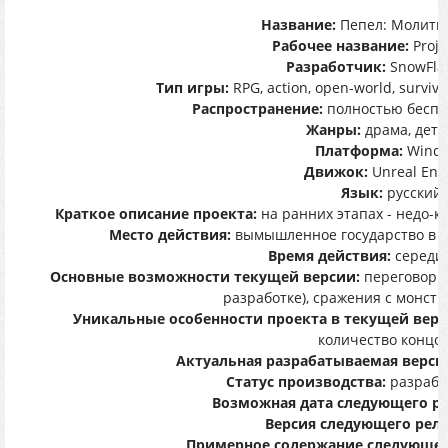
Название:
Пепел: Молитва
Рабочее название:
Proje
Разработчик:
SnowFla
Тип игры:
RPG, action, open-world, survival
Распространение:
полностью беспла
Жанры:
драма, дете
Платформа:
Windo
Движок:
Unreal Engi
Язык:
русский.
Краткое описание проекта:
на ранних этапах - недо-кл
Место действия:
вымышленное государство в со
Время действия:
середин
Основные возможности текущей версии:
переговоры 
разработке), сражения с монст
Уникальные особенности проекта в текущей верс
количество концов
Актуальная разрабатываемая верси
Статус производства:
разрабо
Возможная дата следующего ре
Версия следующего рели
Примерное содержание следующей