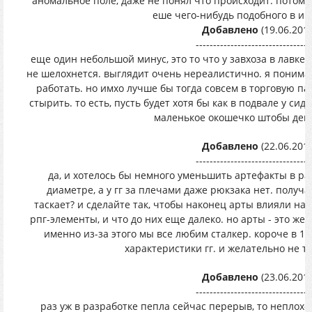
аномальное поле, даже не понял что происходит. потом с
еше чего-нибудь подобного в игр
Добавлено
(19.06.2019
---------------------------------
еще один небольшой минус, это то что у завхоза в лавке
не шелохнется. выглядит очень нереалистично. я понима
работать. но имхо лучше бы тогда совсем в торговую п
стырить. то есть, пусть будет хотя бы как в подвале у сид
маленькое окошечко штобы ден
Добавлено
(22.06.2019
---------------------------------
да, и хотелось бы немного уменьшить артефакты в раз
диаметре, а у гг за плечами даже рюкзака нет. получае
таскает? и сделайте так, чтобы наконец арты влияли на 
рпг-элементы, и что до них еще далеко. но арты - это же
именно из-за этого мы все любим сталкер. короче в 1.
характеристики гг. и желательно не то
Добавлено
(23.06.2019
---------------------------------
раз уж в разработке пепла сейчас перерыв, то неплох