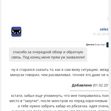
seleze
01.02.2019 в
Цитата
Gray-man
(
)
спасибо за очередной обзор и обратную
связь. Под конец меня прям уж захвалили!
ну я старался сказать то, как я сам вижу ситуацию. между
минусах говорил, чем расхваливал. точнее это даже не ми
Добавлено
(01.02.2019
---------------------------------
кстати, забыл еще упоминуть, что мне понравилось поле 
место в "закутке", после монстров но перед коричневым а
а тебе нужно забрать хабар из рбкзачка. идея очень к