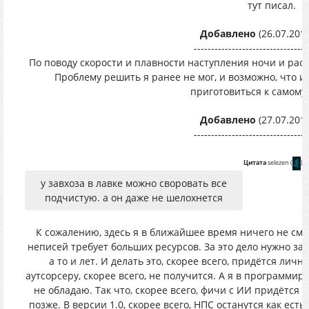
тут писал.
Добавлено
(26.07.2019
---------------------------------
По поводу скорости и плавности наступления ночи и рассве
Проблему решить я ранее не мог, и возможно, что и
приготовиться к самому
Добавлено
(27.07.2019
---------------------------------
Цитата
selezen
(
)
у завхоза в лавке можно своровать все
подчистую. а он даже не шелохнется
К сожалению, здесь я в ближайшее время ничего не смо
неписей требует больших ресурсов. За это дело нужно за
а то и лет. И делать это, скорее всего, придётся лич
аутсорсеру, скорее всего, не получится. А я в программи
не обладаю. Так что, скорее всего, фичи с ИИ придётся 
позже. В версии 1.0, скорее всего, НПС останутся как есть