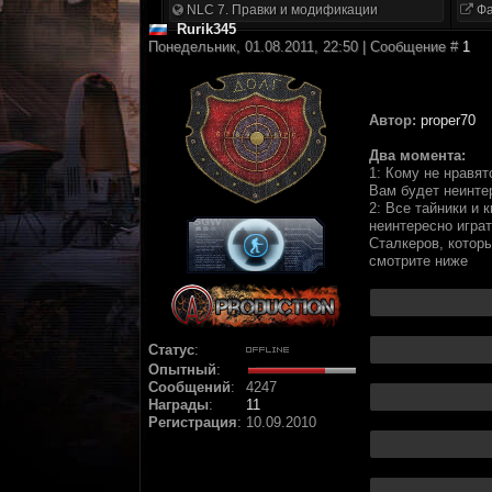
NLC 7. Правки и модификации
Фа
Rurik345
Понедельник, 01.08.2011, 22:50 | Сообщение #
1
Автор:
proper70
Два момента:
1: Кому не нравя
Вам будет неинте
2: Все тайники и 
неинтересно играт
Сталкеров, котор
смотрите ниже
Статус
:
Опытный
:
Сообщений
:
4247
Награды
:
11
Регистрация
:
10.09.2010