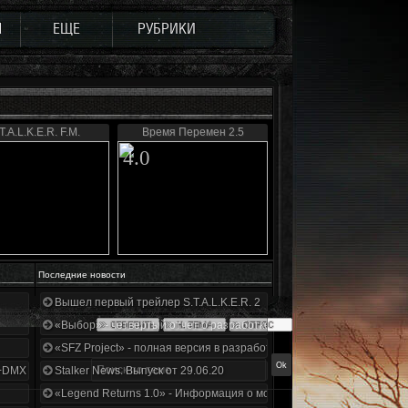
Ы
ЕЩЕ
РУБРИКИ
T.A.L.K.E.R. F.M.
Время Перемен 2.5
4.0
Последние новости
Вышел первый трейлер S.T.A.L.K.E.R. 2
«Выбор» - четвертый отчет о разработке!
«SFZ Project» - полная версия в разработке!
+DMX 1.3.5.ООП.МА.К.
Stalker News. Выпуск от 29.06.20
«Legend Returns 1.0» - Информация о моде за июнь 2020