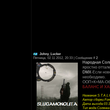
Johny_Lucker
Пятница, 02.11.2012, 20:33 | Сообщение #
2
Народная Сол
яростно оттал
DMX
-Если нов
необходимо.
ООП+К+МА-Обье
БАЛАНС И ХА
Название:S.T.A.L
Автор сборки:For
Дата выхода:03.1
Тип мода:Солянка