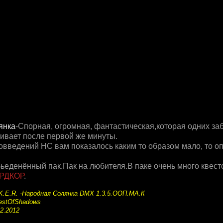
янка
-Спорная, огромная, фантастическая,которая одних заб
кивает после первой же минуты.
овведений НС вам показалось каким то образом мало, то о
денённый пак.Пак на любителя.В паке очень много квесто
РДКОР
.
.K.E.R. -Народная Солянка DMX 1.3.5.ООП.МА.К
estOfShadows
2.2012