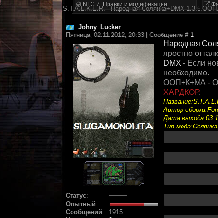
NLC 7. Правки и модификации
Фа
S.T.A.L.K.E.R. - Народная Солянка+DMX 1.3.5.ООП
Johny_Lucker
Пятница, 02.11.2012, 20:33 | Сообщение #
1
Народная Сол
яростно оттал
DMX
- Если но
необходимо.
ООП+К+МА - Об
ХАРДКОР
.
Название:S.T.A.L
Автор сборки:For
Дата выхода:03.1
Тип мода:Солянка
Статус
:
Опытный
:
Сообщений
:
1915