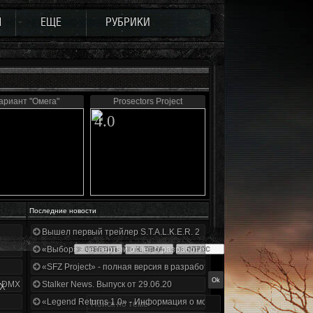
Ы
ЕЩЕ
РУБРИКИ
ариант "Омега"
Prosectors Project
4.0
Последние новости
Вышел первый трейлер S.T.A.L.K.E.R. 2
«Выбор» - четвертый отчет о разработке!
«SFZ Project» - полная версия в разработке!
+DMX 1.3.5.ООП.МА.К.
Stalker News. Выпуск от 29.06.20
MX
«Legend Returns 1.0» - Информация о моде за июнь 2020