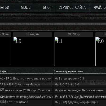
ТАТЬИ
МОДЫ
БЛОГ
СЕРВИСЫ САЙТА
ФАЙЛ
з Зоны
В западне
Old Story
В
3.9
4.1
4.0
й эфир
Самые популярные темы
ALKER 2. Все, что нужно знать про мир, геймплей и сюжет | Разбор трейлера
Ветер времени 1.3
T.A.L.K.E.R. 2 Картина Маслом
NLC 7 Build 3.0
irst
оги июня и июля 2020 года. Список нововведений
Упавшая звезда. Честь наёмника
бречённый на вечные муки». Слабоумие и отвага
S.T.A.L.K.E.R. - Народная Солянка
Чернобыля
»
Народная солянка
»
S.T.A.L.K.E.R. - Народная Солянка+D
ую.)
н-Арт от Ruwartzone
[COM] Аддоны, модификации.