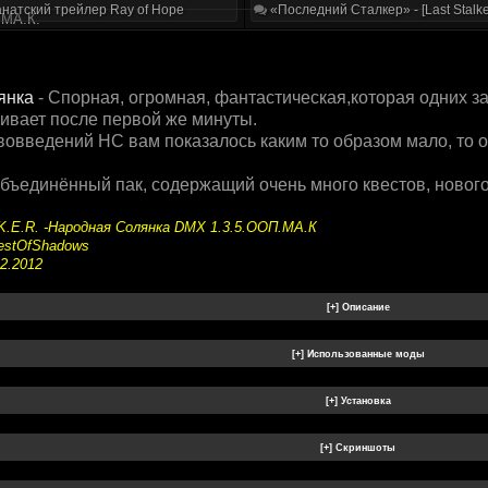
натский трейлер Ray of Hope
«Последний Сталкер» - [Last Stalke
.МА.К.
янка
- Спорная, огромная, фантастическая,которая одних за
кивает после первой же минуты.
вовведений НС вам показалось каким то образом мало, то 
ъединённый пак, содержащий очень много квестов, нового
.K.E.R. -Народная Солянка DMX 1.3.5.ООП.МА.К
estOfShadows
2.2012