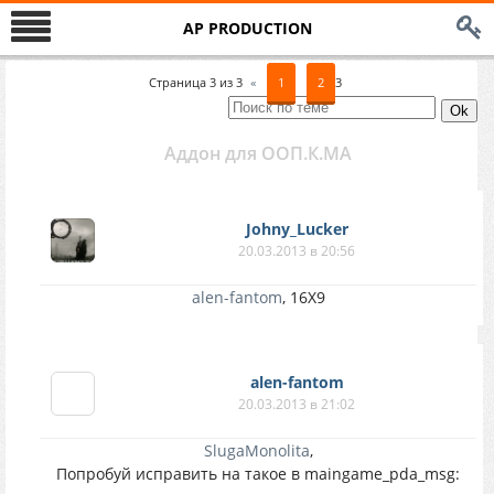
AP PRODUCTION
Страница
3
из
3
«
1
2
3
Аддон для ООП.К.МА
Johny_Lucker
20.03.2013 в 20:56
alen-fantom
, 16Х9
alen-fantom
20.03.2013 в 21:02
SlugaMonolita
,
Попробуй исправить на такое в maingame_pda_msg: