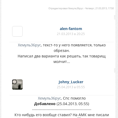
Отредактировал
Хемуль36рус
-
Четверг, 21.03.2013, 17:50
alen-fantom
21.03.2013 в 20:25
Хемуль36рус
, текст-то у него появляется, только
обрезан.
Написал два варианта как решать, так товарищ
молчит...
Johny_Lucker
25.04.2013 в 05:55
Хемуль36рус
, Спс помогло
Добавлено
(25.04.2013, 05:55)
---------------------------------------------
Кто нибудь его вообще ставил? На АМК мне писали