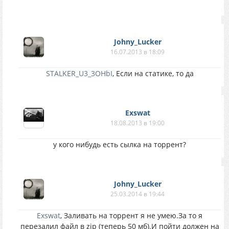
Johny_Lucker
16.07.2013 в 18:09
STALKER_U3_3OHbI
, Если на статике, то да
Exswat
18.08.2013 в 19:00
у кого нибудь есть сылка на торрент?
Johny_Lucker
25.03.2014 в 19:44
Exswat
, Заливать на торрент я не умею.За то я
перезалил файл в zip (теперь 50 мб).И пойти должен на