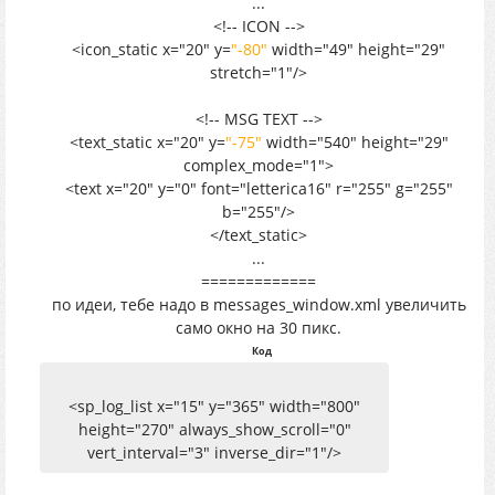
...
<!-- ICON -->
<icon_static x="20" y=
"-80"
width="49" height="29"
stretch="1"/>
<!-- MSG TEXT -->
<text_static x="20" y=
"-75"
width="540" height="29"
complex_mode="1">
<text x="20" y="0" font="letterica16" r="255" g="255"
b="255"/>
</text_static>
...
=============
по идеи, тебе надо в messages_window.xml увеличить
само окно на 30 пикс.
Код
<sp_log_list x="15" y="365" width="800"
height="270" always_show_scroll="0"
vert_interval="3" inverse_dir="1"/>