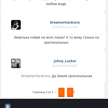
любом моде.
DreamerHardcore
25.03.2014 в 21:54
Земелька новая на всех локах? А то вижу только на
оригинальных.
Johny_Lucker
26.03.2014 в 06:51
DreamerHardcore
, Да.Земля оригинальная
Страница
3
из
3
«
1
2
3