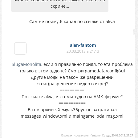
скрине...
Сам не пойму.Я качал по ссылке от akva
alen-fantom
20.03.2013 в 21:13
SlugaMonolita
, если я правильно понял, то эта проблема
только в этом аддоне? Смотри gamedata\config\ui
Другие моды на таком же разрешении
стоят(разрешение видео в игре)?
==========
По ссылке akva, из темы худов на АМК-форуме?
===========
В том архиве, Хемуль36рус не затрагивал
messages_window.xml и maingame_pda_msg.xml
Отредактировал
alen-fantom
-
Среда, 20.03.2013, 21:27