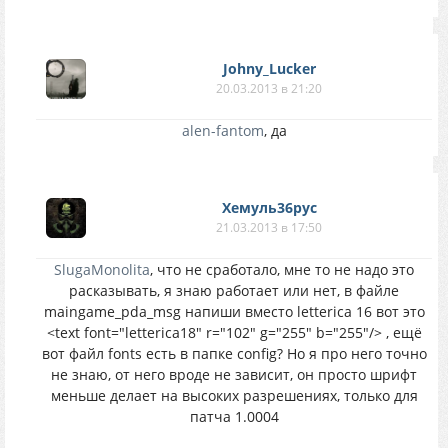
Johny_Lucker
20.03.2013 в 21:20
alen-fantom
, да
Хемуль36рус
21.03.2013 в 17:50
SlugaMonolita
, что не сработало, мне то не надо это
расказывать, я знаю работает или нет, в файле
maingame_pda_msg напиши вместо letterica 16 вот это
<text font="letterica18" r="102" g="255" b="255"/> , ещё
вот файл fonts есть в папке config? Но я про него точно
не знаю, от него вроде не зависит, он просто шрифт
меньше делает на высоких разрешениях, только для
патча 1.0004