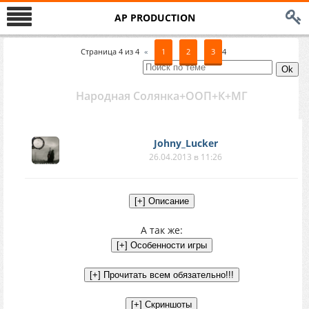
AP PRODUCTION
Страница
4
из
4
«
1
2
3
4
Народная Солянка+ООП+К+МГ
Johny_Lucker
26.04.2013 в 11:26
А так же: