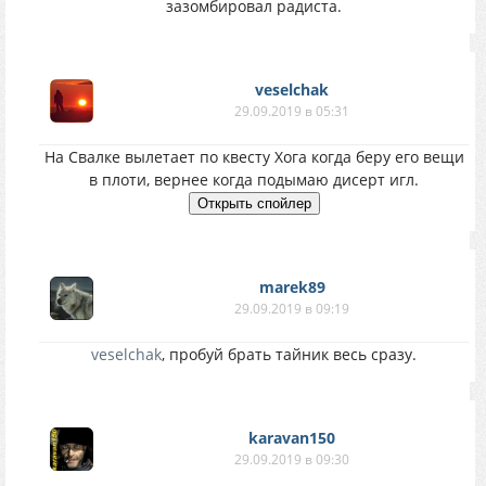
зазомбировал радиста.
veselchak
29.09.2019 в 05:31
На Свалке вылетает по квесту Хога когда беру его вещи
в плоти, вернее когда подымаю дисерт игл.
marek89
29.09.2019 в 09:19
veselchak
, пробуй брать тайник весь сразу.
karavan150
29.09.2019 в 09:30