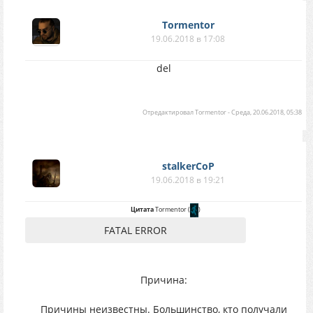
Tormentor
19.06.2018 в 17:08
del
Отредактировал
Tormentor
-
Среда, 20.06.2018, 05:38
stalkerCoP
19.06.2018 в 19:21
Цитата
Tormentor
(
)
FATAL ERROR
Причина:
Причины неизвестны. Большинство, кто получали