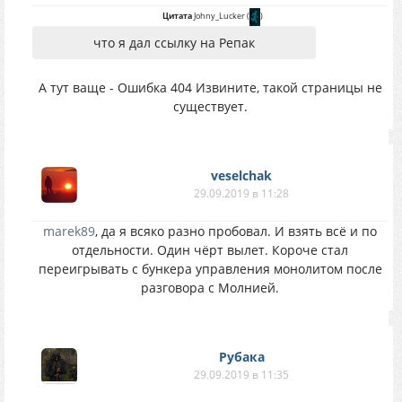
Цитата
Johny_Lucker
(
)
что я дал ссылку на Репак
А тут ваще - Ошибка 404 Извините, такой страницы не
существует.
veselchak
29.09.2019 в 11:28
marek89
, да я всяко разно пробовал. И взять всё и по
отдельности. Один чёрт вылет. Короче стал
переигрывать с бункера управления монолитом после
разговора с Молнией.
Рубака
29.09.2019 в 11:35