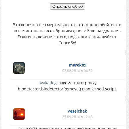
Это конечно не смертельно, т.к. это можно обойти, т.к.
вылетает не на всех брониках, но всё же раздражает.
Если есть лечение этого, подскажите пожалуйста.
Спасибо!
marek89
02.08.2018 в 06:52
avakadog
, закоменти строчку
biodetector.biodetectorRemove() в amk_mod.script.
veselchak
25.09.2018 в 12:45
Как в ОП1 отключить у торгашей ограничение по