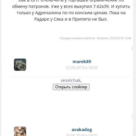
обмену патронов. Уже у всех выкупил 7.62х39. И купить
только у Адреналина по по конским ценам. Пока на
Радаре у Сяка и в Припяти не был.
Отредактировал
veselchak
-
Вторник, 25.09.2018, 12:46
marek89
25.09.2018 в 18:54
veselchak
,
avakadog
29.09.2018 в 19:02