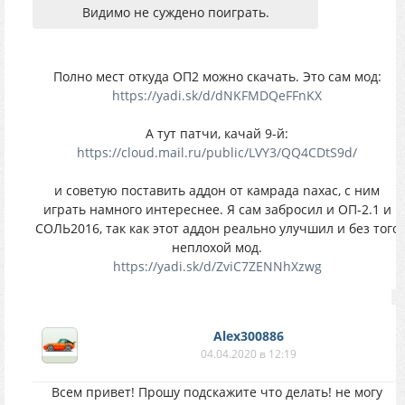
Видимо не суждено поиграть.
Полно мест откуда ОП2 можно скачать. Это сам мод:
https://yadi.sk/d/dNKFMDQeFFnKX
А тут патчи, качай 9-й:
https://cloud.mail.ru/public/LVY3/QQ4CDtS9d/
и советую поставить аддон от камрада naxac, с ним
играть намного интереснее. Я сам забросил и ОП-2.1 и
СОЛЬ2016, так как этот аддон реально улучшил и без того
неплохой мод.
https://yadi.sk/d/ZviC7ZENNhXzwg
Alex300886
04.04.2020 в 12:19
Всем привет! Прошу подскажите что делать! не могу