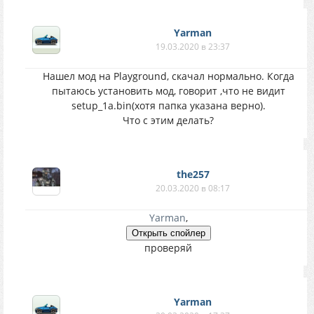
Yarman
19.03.2020 в 23:37
Нашел мод на Playground, скачал нормально. Когда
пытаюсь установить мод, говорит ,что не видит
setup_1a.bin(хотя папка указана верно).
Что с этим делать?
the257
20.03.2020 в 08:17
Yarman
,
проверяй
Yarman