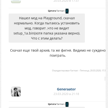
20.03.2020 в 17:37
Цитата
Yarman
(
)
Нашел мод на Playground, скачал
нормально. Когда пытаюсь установить
мод, говорит ,что не видит
setup_1a.bin(хотя папка указана верно).
Что с этим делать?
Скачал еще твой архив, та же фигня. Видимо не суждено
поиграть.
Отредактировал
Yarman
-
Пятница, 20.03.2020, 17:38
Generaator
23.03.2020 в 21:18
Цитата
Yarman
(
)