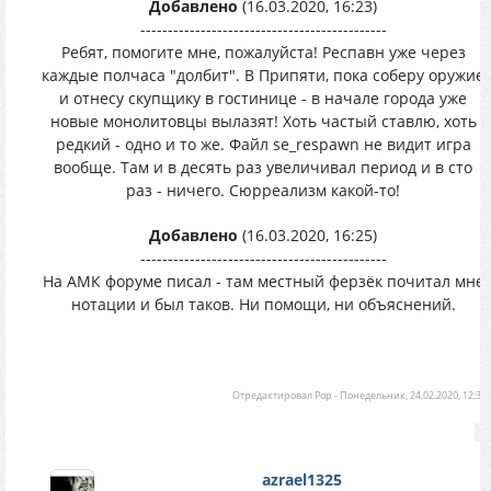
Добавлено
(16.03.2020, 16:23)
---------------------------------------------
Ребят, помогите мне, пожалуйста! Респавн уже через
каждые полчаса "долбит". В Припяти, пока соберу оружие
и отнесу скупщику в гостинице - в начале города уже
новые монолитовцы вылазят! Хоть частый ставлю, хоть
редкий - одно и то же. Файл se_respawn не видит игра
вообще. Там и в десять раз увеличивал период и в сто
раз - ничего. Сюрреализм какой-то!
Добавлено
(16.03.2020, 16:25)
---------------------------------------------
На АМК форуме писал - там местный ферзёк почитал мне
нотации и был таков. Ни помощи, ни объяснений.
Отредактировал
Pop
-
Понедельник, 24.02.2020, 12:33
azrael1325