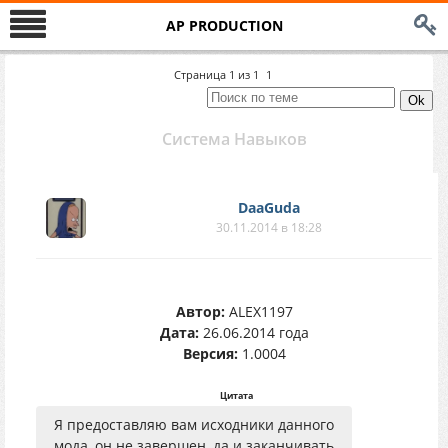
AP PRODUCTION
Страница
1
из
1
1
Система Навыков
DaaGuda
30.11.2014 в 18:28
Автор:
ALEX1197
Дата:
26.06.2014 года
Версия:
1.0004
Цитата
Я предоставляю вам исходники данного
мода, он не завершен, да и заканчивать