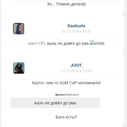
Эх... Помню делал(((
DaaGuda
30.11.2014 в 19:35
alex1197
, жаль не довёл до ума
_AZOT_
01.12.2014 в 13:04
Круто, чем то SGM CoP напомнило!
Цитата
DaaGuda
(
)
жаль не довёл до ума
Баги есть?!