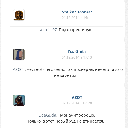
Stalker_Monstr
01.12.2014 в 14:11
alex1197
, Подкорректирую.
DaaGuda
01.12.2014 в 17:13
_AZOT_
, честно? я его бегло так проверил, нечего такого
не заметил...
_AZOT_
02.12.2014 в 02:28
DaaGuda
, ну значит хорошо.
Только, в этот новый худ не втирается...