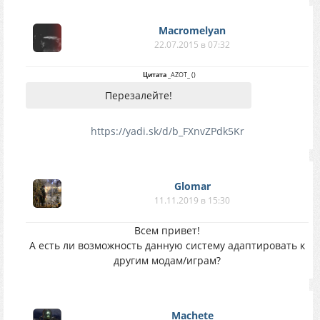
Macromelyan
22.07.2015 в 07:32
Цитата
_AZOT_
(
)
Перезалейте!
https://yadi.sk/d/b_FXnvZPdk5Kr
Glomar
11.11.2019 в 15:30
Всем привет!
А есть ли возможность данную систему адаптировать к
другим модам/играм?
Machete