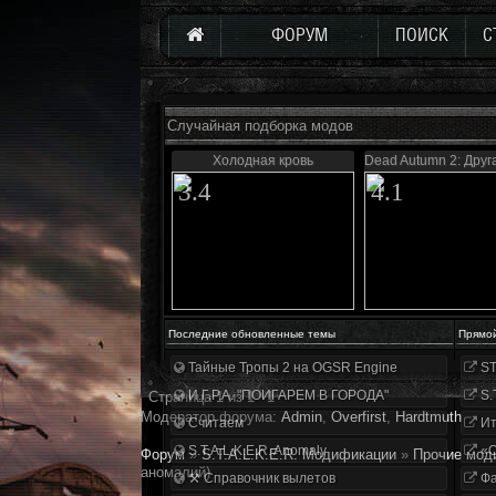
ФОРУМ
ПОИСК
С
Случайная подборка модов
Холодная кровь
Dead Autumn 2: Друг
3.4
4.1
Последние обновленные темы
Прямо
Тайные Тропы 2 на OGSR Engine
ST
И.Г.Р.А. "ПОИГАРЕМ В ГОРОДА"
S.
Страница
1
из
1
1
Модератор форума:
Аdmin
,
Overfirst
,
Hardtmuth
Считаем
Ит
S.T.A.L.K.E.R. Anomaly
«О
Форум
»
S.T.A.L.K.E.R. Модификации
»
Прочие мод
аномалий)
⚒ Справочник вылетов
Фа