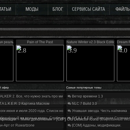
ТАТЬИ
МОДЫ
БЛОГ
СЕРВИСЫ САЙТА
ФАЙЛ
ая реальность
Pain of The Past
Nature Winter v2.3 Black Edition
Dream R
2.8
3.9
4.0
й эфир
Самые популярные темы
ALKER 2. Все, что нужно знать про мир, геймплей и сюжет | Разбор трейлера
Ветер времени 1.3
T.A.L.K.E.R. 2 Картина Маслом
NLC 7 Build 3.0
оги июня и июля 2020 года. Список нововведений
Упавшая звезда. Честь наёмника
бречённый на вечные муки». Слабоумие и отвага
S.T.A.L.K.E.R. - Народная Солянка
ификации
»
Мини дополнения
»
[CoP] Old Detector Icons
(Вырезанные ико
н-Арт от Ruwartzone
[COM] Аддоны, модификации.