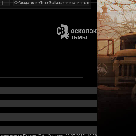
r]
Создатели «True Stalker» отчитались о проделанной работе