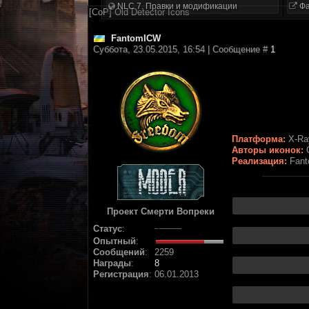
NLC 7. Правки и модификации
Фа
[CoP] Old Detector Icons
FantomICW
Суббота, 23.05.2015, 16:54 | Сообщение #
1
Платформа:
X-Ray
Авторы иконок:
Реализация:
Fant
Проект Смерти Вопреки
Статус
:
Опытный
:
Сообщений
:
2259
Награды
:
8
Регистрация
:
06.01.2013