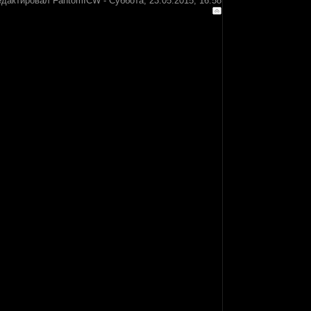
едактировал
FantomICW
-
Суббота, 23.05.2015, 16:58