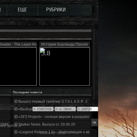
Ы
ЕЩЕ
РУБРИКИ
eader - The Leper Area
История Борланда.Пролог
3.8
Последние новости
Вышел первый трейлер S.T.A.L.K.E.R. 2
«Выбор» - четвертый отчет о разработке!
«SFZ Project» - полная версия в разработке!
+DMX 1.3.5.ООП.МА.К.
Stalker News. Выпуск от 29.06.20
нки артов и
«Legend Returns 1.0» - Информация о моде за июнь 2020