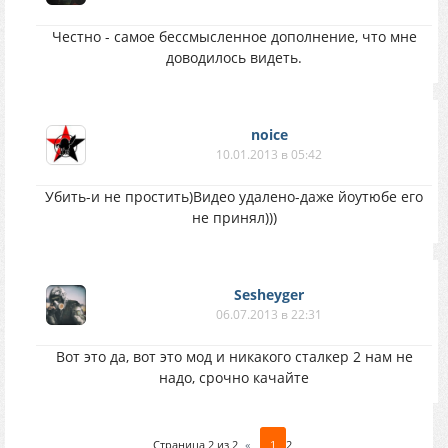
Честно - самое бессмысленное дополнение, что мне
доводилось видеть.
noice
10.01.2013 в 05:42
Убить-и не простить)Видео удалено-даже йоутюбе его
не принял)))
Sesheyger
06.07.2013 в 22:31
Вот это да, вот это мод и никакого сталкер 2 нам не
надо, срочно качайте
Страница
2
из
2
«
1
2