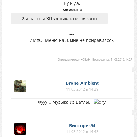
Ну и да,
Quote
(
Gaz1k
)
2-я часть и ЗП уж никак не связаны
---
ИМХО: Меню на 3, мне не понравилось
Отредактировал
XOBAH
-
Воскресенье, 11.03.2012, 14:27
Drone_Ambient
11.03.2012 в 14:29
Фууу... Музыка из Батлы...
Винторез94
11.03.2012 в 14:43