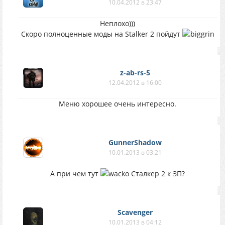
10.04.2012 в 23:47
Неплохо)))
Скоро полноценные моды на Stalker 2 пойдут
z-ab-rs-5
12.04.2012 в 16:00
Меню хорошее очень интересно.
GunnerShadow
10.01.2013 в 03:21
А при чем тут
Сталкер 2 к ЗП?
Scavenger
10.01.2013 в 04:12