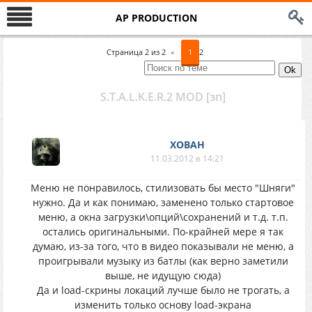
AP PRODUCTION
Страница
2
из
2
«
1
2
S.T.A.L.K.E.R.2 MOD [зп]
XOBAH
11.03.2012 в 14:21
Меню не понравилось, стилизовать бы место "Шняги"
нужно. Да и как понимаю, заменено только стартовое
меню, а окна загрузки\опций\сохранений и т.д. т.п.
остались оригинальными. По-крайней мере я так
думаю, из-за того, что в видео показывали не меню, а
проигрывали музыку из батлы (как верно заметили
выше, не идущую сюда)
Да и load-скрины локаций лучше было не трогать, а
изменить только основу load-экрана