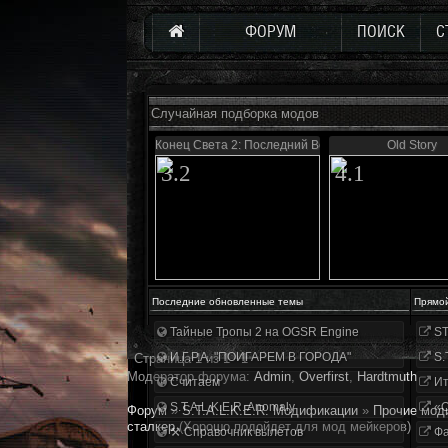
ФОРУМ
ПОИСК
С
Случайная подборка модов
Конец Света 2: Последний Восход
Old Story
3.2
4.1
Последние обновленные темы
Прямо
Тайные Тропы 2 на OGSR Engine
ST
И.Г.Р.А. "ПОИГАРЕМ В ГОРОДА"
S.
Страница
1
из
1
1
Модератор форума:
Аdmin
,
Overfirst
,
Hardtmuth
Считаем
Ит
S.T.A.L.K.E.R. Anomaly
«О
Форум
»
S.T.A.L.K.E.R. Модификации
»
Прочие мод
сталкер
(Хорошо подойдет для мод мейкеров)
⚒ Справочник вылетов
Фа