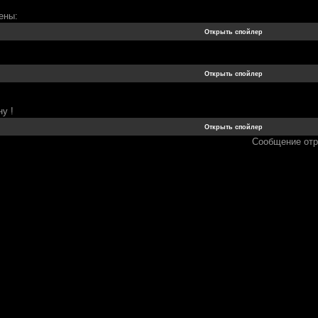
ены:
у !
Сообщение от