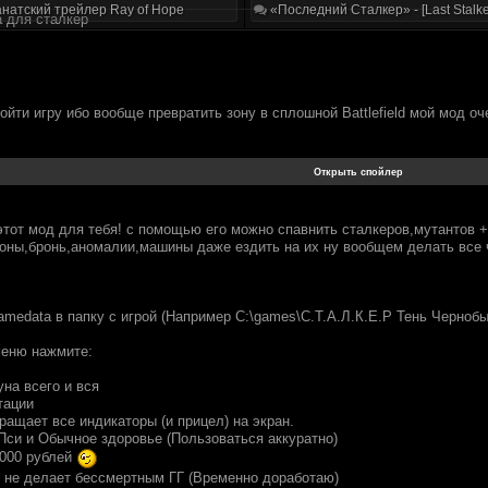
натский трейлер Ray of Hope
«Последний Сталкер» - [Last Stalke
 для сталкер
йти игру ибо вообще превратить зону в сплошной Battlefield мой мод о
 этот мод для тебя! с помощью его можно спавнить сталкеров,мутантов 
оны,бронь,аномалии,машины даже ездить на их ну вообщем делать все 
medata в папку с игрой (Например C:\games\С.Т.А.Л.К.Е.Р Тень Чернобы
меню нажмите:
на всего и вся
тации
вращает все индикаторы (и прицел) на экран.
 Пси и Обычное здоровье (Пользоваться аккуратно)
0000 рублей
д не делает бессмертным ГГ (Временно доработаю)