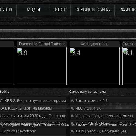
ТАТЬИ
МОДЫ
БЛОГ
СЕРВИСЫ САЙТА
ФАЙЛ
Doomed to Eternal Torment
Холодная кровь
Смерти 
3.9
3.4
4.1
й эфир
Самые популярные темы
ALKER 2. Все, что нужно знать про мир, геймплей и сюжет | Разбор трейлера
Ветер времени 1.3
T.A.L.K.E.R. 2 Картина Маслом
NLC 7 Build 3.0
оги июня и июля 2020 года. Список нововведений
Упавшая звезда. Честь наёмника
бречённый на вечные муки». Слабоумие и отвага
S.T.A.L.K.E.R. - Народная Солянка
ификации
»
Мини дополнения
»
Повелитель зоны от Dead_Land Мощная 
н-Арт от Ruwartzone
[COM] Аддоны, модификации.