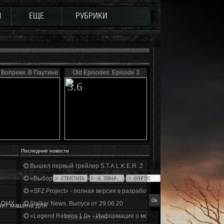
Ы
ЕЩЕ
РУБРИКИ
Вопреки. В Паутине лжи
Old Episodes. Episode 3
3.6
Последние новости
Вышел первый трейлер S.T.A.L.K.E.R. 2
«Выбор» - четвертый отчет о разработке!
«SFZ Project» - полная версия в разработке!
+DMX 1.3.5.ООП.МА.К.
Stalker News. Выпуск от 29.06.20
чит машина для
«Legend Returns 1.0» - Информация о моде за июнь 2020