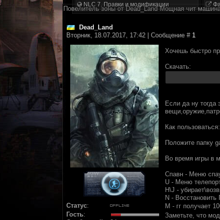
NLC 7. Правки и модификации
Фа
Повелитель зоны от Dead_Land Мощная чит машина
Dead_Land
Вторник, 18.07.2017, 17:42 | Сообщение #
1
Хочешь быстро про
Скачать:
Если да ну тогда
вещи,оружие,патр
Как пользоваться:
Положите папку ga
Во время игры в 
Спавн - Меню спау
U - Меню телепор
H\J - убирает\воз
N - Восстановить
Статус
:
M - гг получает 1
Гость
:
Заметьте, что мо