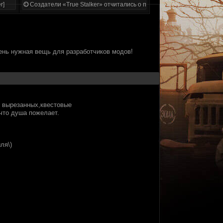
r]
Создатели «True Stalker» отчитались о проделанной работе
чень нужная вещь для разработчиков модов!
+ вырезанных,квестовые
что душа пожелает.
ля\)