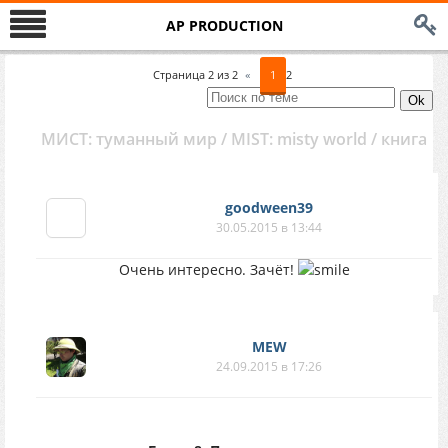
AP PRODUCTION
Страница
2
из
2
«
1
2
МИСТ: туманный мир / MIST: misty world / книга
goodween39
30.05.2015 в 13:44
Очень интересно. Зачёт!
MEW
24.09.2015 в 17:26