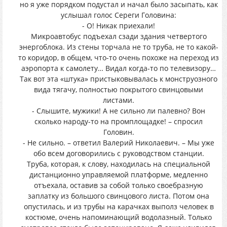
но я уже порядком подустал и начал было засыпать, как
услышал голос Сереги Головина:
- О! Никак приехали!
Микроавтобус подъехал сзади здания четвертого
энергоблока. Из стены торчала не то труба, не то какой-
то коридор, в общем, что-то очень похоже на переход из
аэропорта к самолету… Видал когда-то по телевизору…
Так вот эта «штука» пристыковывалась к монструозного
вида тягачу, полностью покрытого свинцовыми
листами.
- Слышите, мужики! А не сильно ли палевно? Вон
сколько народу-то на промплощадке! – спросил
Головин.
- Не сильно. – ответил Валерий Николаевич. – Мы уже
обо всем договорились с руководством станции.
Труба, которая, к слову, находилась на специальной
дистанционно управляемой платформе, медленно
отъехала, оставив за собой только своебразную
заплатку из большого свинцового листа. Потом она
опустилась, и из трубы на карачках выполз человек в
костюме, очень напоминающий водолазный. Только