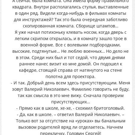
А сейчас была комната. Она имела форму правильного
квадрата. Внутри располагались стулья, выставленные
в один ряд. Видели когда-нибудь в фильмах комнаты
для инструктажей? Так это была очередная заботливо
скопированная комната. Сборище штампов…
Я уже начал потихоньку клевать носом, когда дверь с
легким скрипом открылась, и в комнату зашло трое в
военной форме. Все с волевыми подбородками,
высокие, подтянутые… Не люблю военных… Но дело не
в этом. Среди них был и тот седой, что двумя днями
раннее нанес визит ко мне домой. Он подошел к
кафедре, стоящей справа от натянутого на стене
полотна для проектора.
- И так. Добрый день всем здесь присутствующим. Меня
зовут Валерий Николаевич. Фамилию говорить не буду,
так как смысла в это мне вижу. Сначала проверим
присутствующих…
- Прямо как в школе, хе-хе, - схохмил бритоголовый.
- Да, как в школе. – ответил Валерий Николаевич. –
Только вот за отсутствие на «уроках» вы банальным
вызовом родителей вряд ли отделаетесь. Начнем
перекличку. Головин Сергей!