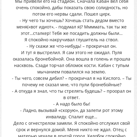
Мы привели его на стадион. Сначала Кабан вел себя
очень спокойно, дабы показать свою солидность, но
потом его нервы сдали. Пошел цирк.
- Ну чего ты хочешь? Хочешь стать дедом вместо
меня(«вот идиот», - подумал я)? Ммммать, так ты же
этот…сталкер! Тебя же посадить должны были…
Я спокойно накручивал глушитель на ствол.
- Ну скажи же что-нибудь! – прокричал он.
И тут я выстрелил. Я сам этого не ожидал. Пуля
оказалась бронебойной. Она вошла в голень и прошла
насквозь. Сзади торчал обломок кости. Кабан с тупым
мычанием повалился на землю.
- Ты чего, совсем дибил? – прокричал я на Кислого. – Ты
почему не сказал мне, что пули бронебойные?
- А откуда я знал, что ты стрелять будешь? – проорал он
в ответ.
- А надо было бы!
- Ладно, вызывай «скорую», да залепи рот этому
инвалиду. Спалит еще…
Дело с огнестрелом замяли. Я спокойно отслужил свой
срок и вернулся домой. Меня никто не ждал. Отец с
матерью уехали в другой город, Хилобок спокойно