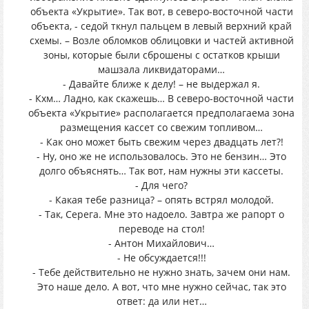
объекта «Укрытие». Так вот, в северо-восточной части
объекта, - седой ткнул пальцем в левый верхний край
схемы. – Возле обломков облицовки и частей активной
зоны, которые были сброшены с остатков крыши
машзала ликвидаторами…
- Давайте ближе к делу! – не выдержал я.
- Кхм… Ладно, как скажешь… В северо-восточной части
объекта «Укрытие» располагается предполагаема зона
размещения кассет со свежим топливом…
- Как оно может быть свежим через двадцать лет?!
- Ну, оно же не использовалось. Это не бензин… Это
долго объяснять… Так вот, нам нужны эти кассеты.
- Для чего?
- Какая тебе разница? – опять встрял молодой.
- Так, Серега. Мне это надоело. Завтра же рапорт о
переводе на стол!
- Антон Михайлович…
- Не обсуждается!!!
- Тебе действительно не нужно знать, зачем они нам.
Это наше дело. А вот, что мне нужно сейчас, так это
ответ: да или нет…