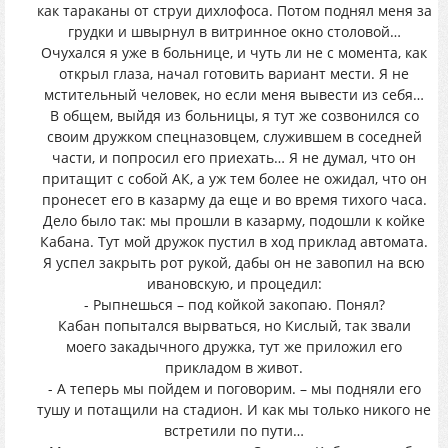
как тараканы от струи дихлофоса. Потом поднял меня за
грудки и швырнул в витринное окно столовой…
Очухался я уже в больнице, и чуть ли не с момента, как
открыл глаза, начал готовить вариант мести. Я не
мстительный человек, но если меня вывести из себя…
В общем, выйдя из больницы, я тут же созвонился со
своим дружком спецназовцем, служившем в соседней
части, и попросил его приехать… Я не думал, что он
притащит с собой АК, а уж тем более не ожидал, что он
пронесет его в казарму да еще и во время тихого часа.
Дело было так: мы прошли в казарму, подошли к койке
Кабана. Тут мой дружок пустил в ход приклад автомата.
Я успел закрыть рот рукой, дабы он не завопил на всю
ивановскую, и процедил:
- Рыпнешься – под койкой закопаю. Понял?
Кабан попытался вырваться, но Кислый, так звали
моего закадычного дружка, тут же приложил его
прикладом в живот.
- А теперь мы пойдем и поговорим. – мы подняли его
тушу и потащили на стадион. И как мы только никого не
встретили по пути…