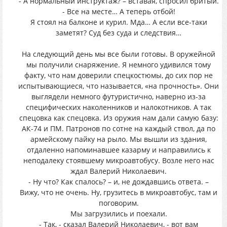
- А нормальный инструктаж? – вставая, спросил бритый.
- Все на месте… А теперь отбой!
Я стоял на балконе и курил. Мда… А если все-таки
заметят? Суд без суда и следствия…
На следующий день мы все были готовы. В оружейной
мы получили снаряжение. Я немного удивился тому
факту, что нам доверили спецкостюмы, до сих пор не
испытывающиеся, что называется, «на прочность». Они
выглядели немного футуристично, наверно из-за
специфических наколенников и налокотников. А так
спецовка как спецовка. Из оружия нам дали самую базу:
АК-74 и ПМ. Патронов по сотне на каждый ствол, да по
армейскому пайку на рыло. Мы вышли из здания,
отдаленно напоминавшее казарму и направились к
неподалеку стоявшему микроавтобусу. Возле него нас
ждал Валерий Николаевич.
- Ну что? Как спалось? – и, не дождавшись ответа. –
Вижу, что не очень. Ну, грузитесь в микроавтобус, там и
поговорим.
Мы загрузились и поехали.
- Так, - сказал Валерий Николаевич, - вот вам