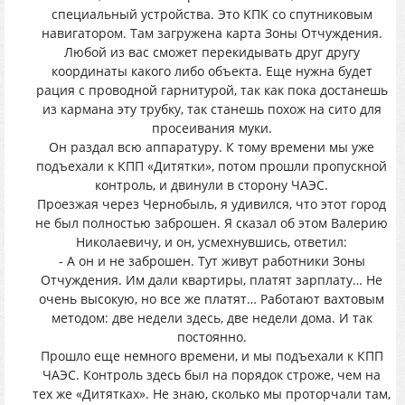
специальный устройства. Это КПК со спутниковым
навигатором. Там загружена карта Зоны Отчуждения.
Любой из вас сможет перекидывать друг другу
координаты какого либо объекта. Еще нужна будет
рация с проводной гарнитурой, так как пока достанешь
из кармана эту трубку, так станешь похож на сито для
просеивания муки.
Он раздал всю аппаратуру. К тому времени мы уже
подъехали к КПП «Дитятки», потом прошли пропускной
контроль, и двинули в сторону ЧАЭС.
Проезжая через Чернобыль, я удивился, что этот город
не был полностью заброшен. Я сказал об этом Валерию
Николаевичу, и он, усмехнувшись, ответил:
- А он и не заброшен. Тут живут работники Зоны
Отчуждения. Им дали квартиры, платят зарплату… Не
очень высокую, но все же платят… Работают вахтовым
методом: две недели здесь, две недели дома. И так
постоянно.
Прошло еще немного времени, и мы подъехали к КПП
ЧАЭС. Контроль здесь был на порядок строже, чем на
тех же «Дитятках». Не знаю, сколько мы проторчали там,