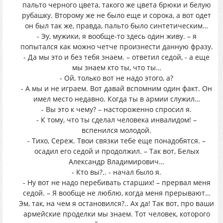
пальто черного цвета, такого же цвета брюки и белую
рубашку. Второму же не было еще и сорока, а вот одет
он был так же, правда, пальто было синтетическим…
- Эу, мужики, я вообще-то здесь один живу. – я
попытался как можно четче произнести данную фразу.
- Да мы это и без тебя знаем. – ответил седой, - а еще
мы знаем кто ты, что ты…
- Ой, только вот не надо этого, а?
- А мы и не играем. Вот давай вспомним один факт. Он
имел место недавно. Когда ты в армии служил…
- Вы это к чему? – настороженно спросил я.
- К тому, что ты сделал человека инвалидом! –
вспенился молодой.
- Тихо, Сереж. Твои связки тебе еще понадобятся. –
осадил его седой и продолжил. – Так вот, Белых
Александр Владимирович…
- Кто вы?.. - начал было я.
- Ну вот не надо перебивать старших! – прервал меня
седой. – Я вообще не люблю, когда меня прерывают…
Эм, так, на чем я остановился?.. Ах да! Так вот, про ваши
армейские проделки мы знаем. Тот человек, которого