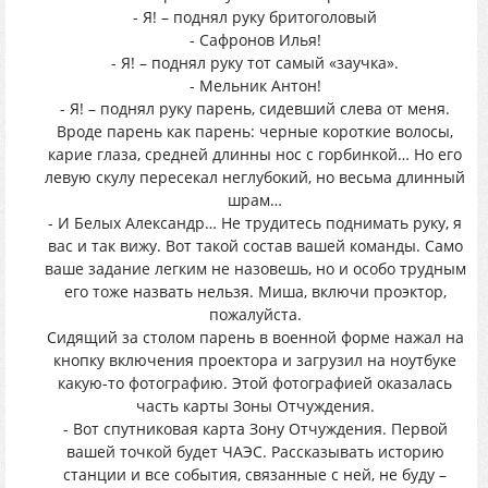
- Я! – поднял руку бритоголовый
- Сафронов Илья!
- Я! – поднял руку тот самый «заучка».
- Мельник Антон!
- Я! – поднял руку парень, сидевший слева от меня.
Вроде парень как парень: черные короткие волосы,
карие глаза, средней длинны нос с горбинкой… Но его
левую скулу пересекал неглубокий, но весьма длинный
шрам…
- И Белых Александр… Не трудитесь поднимать руку, я
вас и так вижу. Вот такой состав вашей команды. Само
ваше задание легким не назовешь, но и особо трудным
его тоже назвать нельзя. Миша, включи проэктор,
пожалуйста.
Сидящий за столом парень в военной форме нажал на
кнопку включения проектора и загрузил на ноутбуке
какую-то фотографию. Этой фотографией оказалась
часть карты Зоны Отчуждения.
- Вот спутниковая карта Зону Отчуждения. Первой
вашей точкой будет ЧАЭС. Рассказывать историю
станции и все события, связанные с ней, не буду –