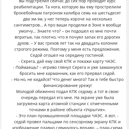
вы подстрелил сейчас до сих пор проходит курс
реабилитации. Та нога, которую вы ему прострелили
бронебойным патроном калибра семь на шестьдесят
два эм-эм, у нег теперь короче на несколько
сантиметров… А про ваши проделки в Зоне я вообще
умолчу… Знаете что? – он подошел ко мне почти
впритык, так плотно, что я почуял запах его дорогих
духов. – У вас грехов лет так на двадцать колонии
строгого режима. Поэтому у меня есть предложение.
Седой отошел на середину гостиной.
- Серега, дай ему свой КПК и покажи карту ЧАЭС.
- Поймаешь? – игриво глянул Серега и уже замахнулся
бросить мне карманник, как его прервал седой.
- Но-но, не кидайся? Что денег много? Так я тебе быстро
финансирование урежу!
Молодой обиженно подал КПК седому, а тот в свою
очередь передал его мне. На экране уже была
загружена карта атомной станции с отмеченными
точками в районе объекта «Укрытие».
- Это план промышленной площадки ЧАЭС. А вот, -
седой провел пальцами по сенсорному экрану КПК и
изображение плавно сдвинулось вправо. – план-схема