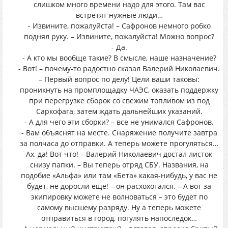
слишком много времени надо для этого. Там вас
встретят нужные люди…
- Извините, пожалуйста! – Сафронов немного робко
поднял руку. – Извините, пожалуйста! Можно вопрос?
- Да.
- А кто мы вообще такие? В смысле, наше назначение?
- Вот! – почему-то радостно сказал Валерий Николаевич.
– Первый вопрос по делу! Цели ваши таковы:
проникнуть на промплощадку ЧАЭС, оказать поддержку
при перегрузке сборок со свежим топливом из под
Саркофага, затем ждать дальнейших указаний.
- А для чего эти сборки? – все не унимался Сафронов.
- Вам объяснят на месте. Снаряжение получите завтра
за полчаса до отправки. А теперь можете прогуляться…
Ах, да! Вот что! – Валерий Николаевич достал листок
снизу папки. – Вы теперь отряд СБУ. Названия, на
подобие «Альфа» или там «Бета» какая-нибудь, у вас не
будет, не доросли еще! – он расхохотался. – А вот за
экипировку можете не волноваться – это будет по
самому высшему разряду. Ну а теперь можете
отправиться в город, погулять напоследок…