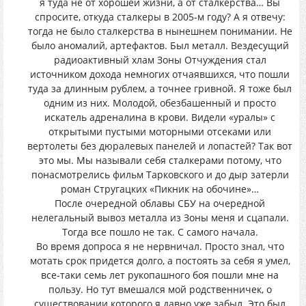
я туда не от хорошей жизни, а от сталкерства… Вы
спросите, откуда сталкеры в 2005-м году? А я отвечу:
тогда не было сталкерства в нынешнем понимании. Не
было аномалий, артефактов. Был металл. Вездесущий
радиоактивный хлам Зоны Отчуждения стал
источником дохода немногих отчаявшихся, что пошли
туда за длинным рублем, а точнее гривной. Я тоже был
одним из них. Молодой, обезбашенный и просто
искатель адреналина в крови. Видели «уралы» с
открытыми пустыми моторными отсеками или
вертолеты без дюралевых панелей и лопастей? Так вот
это мы. Мы называли себя сталкерами потому, что
понасмотрелись фильм Тарковского и до дыр затерли
роман Стругацких «Пикник на обочине»…
После очередной облавы СБУ на очередной
нелегальный вывоз металла из Зоны меня и сцапали.
Тогда все пошло не так. С самого начала.
Во время допроса я не нервничал. Просто знал, что
мотать срок придется долго, а постоять за себя я умел,
все-таки семь лет рукопашного боя пошли мне на
пользу. Но тут вмешался мой родственничек, о
существовании которого я давно уже забыл. Это был