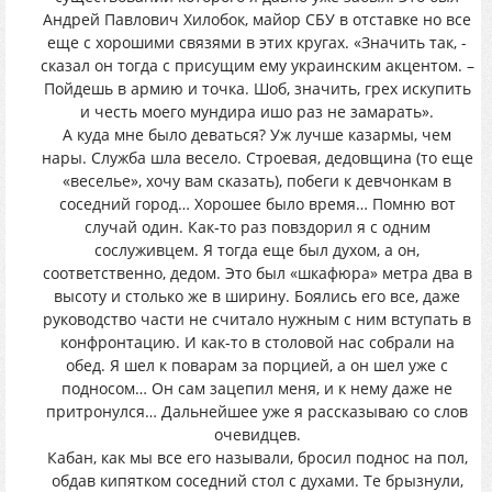
Андрей Павлович Хилобок, майор СБУ в отставке но все
еще с хорошими связями в этих кругах. «Значить так, -
сказал он тогда с присущим ему украинским акцентом. –
Пойдешь в армию и точка. Шоб, значить, грех искупить
и честь моего мундира ишо раз не замарать».
А куда мне было деваться? Уж лучше казармы, чем
нары. Служба шла весело. Строевая, дедовщина (то еще
«веселье», хочу вам сказать), побеги к девчонкам в
соседний город… Хорошее было время… Помню вот
случай один. Как-то раз повздорил я с одним
сослуживцем. Я тогда еще был духом, а он,
соответственно, дедом. Это был «шкафюра» метра два в
высоту и столько же в ширину. Боялись его все, даже
руководство части не считало нужным с ним вступать в
конфронтацию. И как-то в столовой нас собрали на
обед. Я шел к поварам за порцией, а он шел уже с
подносом… Он сам зацепил меня, и к нему даже не
притронулся… Дальнейшее уже я рассказываю со слов
очевидцев.
Кабан, как мы все его называли, бросил поднос на пол,
обдав кипятком соседний стол с духами. Те брызнули,