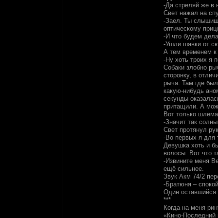
-Да стреляй же в 
Свет нажал на сп
-Заел. Ты слышишь
оптическому приц
-И что будем дел
-Ушли шавки от с
А тем временем к
-Ну хоть троих я
Собаки злобно ры
сторонку, в отлич
рыча. Там где бы
какую-нибудь ано
секунды оказалась
притащили. А мож
Вот только шлема
-Значит так солны
Свет протянул ру
-Во первых я для 
Девушка хоть и бы
волосы. Вот что т
-Извините меня Ве
ещё сильнее.
Звук Акм 74/2 пер
-Братюня – спокой
Один оставшийся 
***
Когда на меня ри
«Кино-Последний 