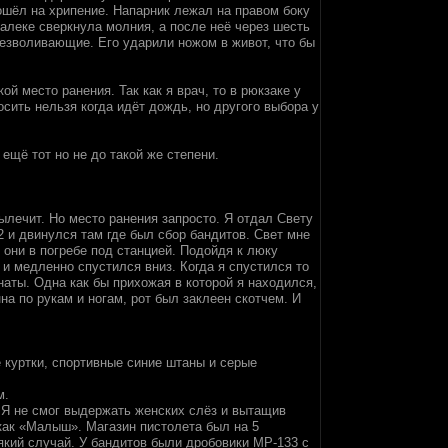
пошёл на хрипение. Напарник лежал на правом боку
далеке сверкнула молния, а после неё через шесть
обезволивающие. Его ударили ножом в живот, что бы
й место ранения. Так как я врач, то в рюкзаке у
ить нельзя когда идёт дождь, но другого выбора у
 ещё тот но не до такой же степени.
ылечит. Но место ранения запросто. Я отдал Свету
2 и двинулся там где был сбор бандитов. Свет мне
о они в погребе под станцией. Подойдя к люку
и медленно спустился вниз. Когда я спустился то
наты. Одна как бы прихожая в которой я находился,
на по рукам и ногам, рот был заклеен скотчем. И
 куртки, спортивные синие штаны и серые
м.
. Я не смог выдержать женских слёз и вытащив
как «Малыш». Магазин пистолета был на 5
сякий случай. У бандитов были дробовики МР-133 с