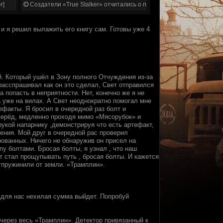
r]
Создатели «True Stalker» отчитались о проделанной работе
 и я решил вылажить его книгу сам. Готовы уже 4
й. Который ушёл в Зону полного Отчуждения из-за
 расспрашивал как он это сделал, Свет отправился
а попасть в неприятности. Нет, конечно же я не
а уже на вилах. А Свет неоднократно помогал мне
ефакты. Я бросил в очередной раз болт и
перёд, медленно проходя мимо «Мясорубок» и
укой напарнику ,демонстрируя что есть артефакт,
нения. Мой друг в очередной рас проверил
рованных. Ничего не обнаружив он присел на
у болтами. Бросая болты, я узнал , что наш
т стал прощупывать путь , бросая болты. И кажется
отпружинили от земли. «Трамплин».
 для нас нехилая сумма выйдет. Попробуй
 через весь «Трамплин». Детектор привязанный к