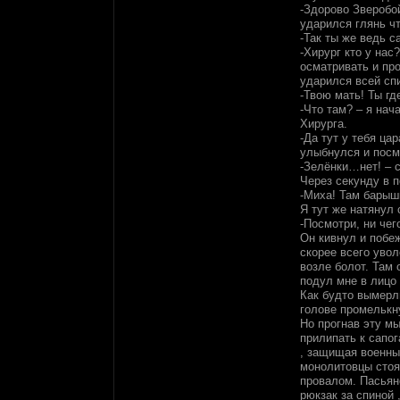
-Здорово Зверобой
ударился глянь чт
-Так ты же ведь с
-Хирург кто у нас
осматривать и пр
ударился всей сп
-Твою мать! Ты гд
-Что там? – я на
Хирурга.
-Да тут у тебя ца
улыбнулся и посм
-Зелёнки…нет! – с
Через секунду в п
-Миха! Там барышн
Я тут же натянул 
-Посмотри, ни чег
Он кивнул и побе
скорее всего уво
возле болот. Там
подул мне в лицо
Как будто вымерли
голове промелькн
Но прогнав эту мы
прилипать к сапог
, защищая военны
монолитовцы стоя
провалом. Пасьян
рюкзак за спиной