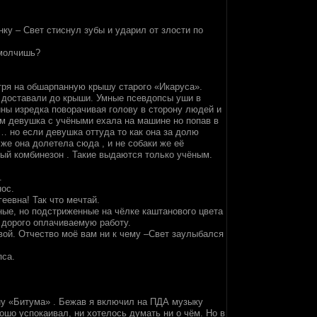
нку – Свет стиснул зубы и ударил от злости по
 молчишь?
отря на обшарпанную крышу старого «Икаруса».
е доставали до крыши. Умные псевдопсы уши в
ины изредка поворачивая голову в сторону людей и
ам девушка с учёными ехала на машине но попав в
 но если девушка оттуда то как она за долю
же она долетела сюда , и не собаки же её
ый комбинезон . Такие выдаются только учёным.
.
нос.
еевна! Так что мечтай.
ные, но подстриженные на чёлке каштанового цвета
ь дорого оплачиваемую работу.
вой. Отчество моё вам ни к чему –Свет заулыбался
пса.
ону «Битума» . Бежав я включил на ПДА музыку
ошо успокаивал, ни хотелось думать ни о чём. Но в