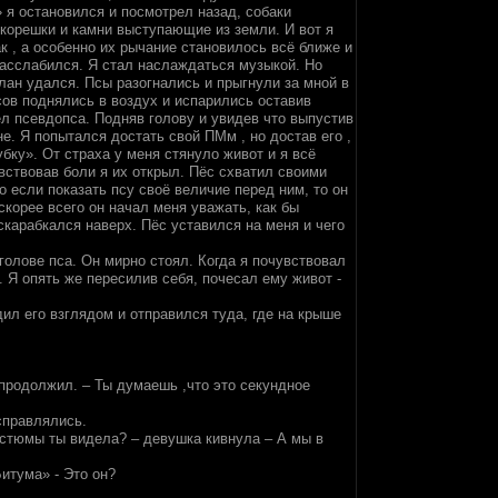
 я остановился и посмотрел назад, собаки
 корешки и камни выступающие из земли. И вот я
к , а особенно их рычание становилось всё ближе и
расслабился. Я стал наслаждаться музыкой. Но
лан удался. Псы разогнались и прыгнули за мной в
ов поднялись в воздух и испарились оставив
ел псевдопса. Подняв голову и увидев что выпустив
не. Я попытался достать свой ПМм , но достав его ,
убку». От страха у меня стянуло живот и я всё
вствовав боли я их открыл. Пёс схватил своими
о если показать псу своё величие перед ним, то он
 скорее всего он начал меня уважать, как бы
скарабкался наверх. Пёс уставился на меня и чего
голове пса. Он мирно стоял. Когда я почувствовал
. Я опять же пересилив себя, почесал ему живот -
ил его взглядом и отправился туда, где на крыше
 продолжил. – Ты думаешь ,что это секундное
справлялись.
костюмы ты видела? – девушка кивнула – А мы в
итума» - Это он?