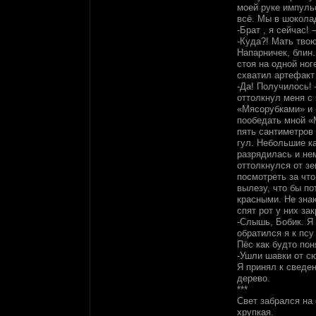
моей руке импуль
всё. Мы в шоколад
-Брат , я сейчас!
-Куда?! Мать твою
Напарничек, блин.
стоя на одной но
схватил артефакт
-Да! Получилось! 
оттолкнул меня с
«Мясорубками» и 
пообедать мной «М
пять сантиметров
гул. Небольшие к
разрядилась и нем
оттолкнулся от зе
посмотреть за чт
вылезу, что бы по
красными. Не знаю
спят рот у них за
-Слышь, Бобик. Я 
обратился я к пс
Пёс как будто пон
-Ушли шавки от с
Я принял к сведен
дерево.
***
Свет забрался на 
хрупкая.