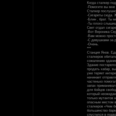
Когда сталкер под
-Помогите вы мне
Сталкер послушно
-Сигареты сюда. 
-Блин , брат. Ты 
-Ты плохо слыши
Свет отдал сигар
-Вот Вероника Се
-Вам можно просто
-С девушками за 
-Очень.
***
Станция Янов. Ед
сталкеров обитали
сожалению здание
Здание постарело
продать хабар, вы
уже теряет интере
начинает отправля
частенько помога
запах приманивал
для бойцов свобо
который неожиданн
только мутантов 
опасным местом в
сталкеров «Чем б
большинство барм
спустился в подв