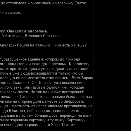
 их оттолкнула и обратилась к напарнику Света:
и и заявил:
чку. Она мигом загорелась.
 А это Миха , Вероника Сергеевна.
ыбнулась- Пошли на станцию. Ника есть хочешь?
олуразрушенное здание в котором до прихода
лга, бандитов и иногда даже военных. К великому
тах протекает, доски уже как десять лет сгнили.
которые уже сюда возвращаются только что бы
орговец, а по совместительству бармен , Витя Бараш
ороде на Скадовск. Он, Бараш , уже посыльными
и ,того века, или газовые баллончики, которые
ли запах плоти. Но так или иначе посторонний
 печально. Сторона ,которая раньше была приютом
льчике на стороне долга вместе со Зверобоем,
ищать местность от более опасных противников, не
авода Юпитера, всё равно оставалось самым
 дальше в лес тем больше дров, переводя на язык
онике жаренную картошку и тушёнку. Картошку-
а очень долго хранилась ,в Зоне. Потом я