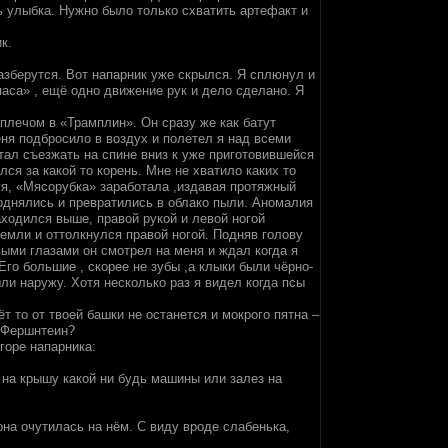
ь улыбка. Нужно было только схватить артефакт и
к.
азберутся. Вот напарник уже скрылся. Я сплюнул и
паса» , ещё одно движение рук и дело сделано. Я
 плечом в «Трамплин». Он сразу же как батут
еня подбросило в воздух и полетел я над всеми
тал съезжать на спине вниз к уже приготовившейся
ся за какой то корень. Мне не хватило каких то
 я, «Мясорубка» заработала ,издавая протяжный
однялись и превратились в облако пыли. Аномалия
аходился выше, правой рукой и левой ногой
земли и оттолкнулся правой ногой. Подняв голову
выми глазами он смотрел на меня и ждал когда я
Его большие , скорее не зубы ,а клыки были чёрно-
ли наружу. Хотя несколько раз я видел когда псы
ёт то от твоей башки не останется и мокрого пятна –
. Фершнтеин?
горе напарника:
 на крышу какой ни будь машины или залез на
она очутилась на нём. С виду вроде слабенька,