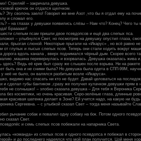
них! Стреляй! – закричала девушка.
усковой крючок он отдался щелчком.
? Эту сволочь заело! Говорил же мне Азот ,что бы я отдал ему на почи
елу и сломал его.
ать? – на глазах у девушки появились слёзы – Нам что? Конец? Чего ты
юда! Брааааат!
 шести слепым псам пришли двое псевдопсов и ещё два слепых пса.
 положил – улыбнулся Свет, но посмотрев на девушку опустил глаза, см
чали, брызгая слюной. Некоторые прыгали на «Икарус» , но всё равно н
ии от глупых и лысых слепых псов. Теперь они стали ходить вокруг маш
ла дорога вдоль канала , вверх поднимался чёрный дым. Скорее всего т
малию ,машина перевернулась и взорвалась. Девушка оказалась жива и…
 здесь? Ведь её крик был сразу же слышен после взрыва. Ни на ракете 
ет быть она и не сними была? Но девушка была одета в СПП-99М, научн
 у неё не было, он валялся разбитым возле «Икаруса».
шко, видимо нас спасать ни кто не будет. Давай целоваться на последок
ки и сделал губы бантиком ,сразу же получил кулачком девушки прям в 
тебя не солнышко! – злобно сказала девушка – Для тебя я Вероника Серг
ла без косметики, но очень красивая. Серо-зелёные глаза, длинные ров
акая красивая шатенка делает в Зоне? Ей учится надо, на какую ни буд
роника Сергеевна. – с улыбкой сказал Свет – тогда меня называйте Сла
ебил рычание собак и повалил одну собаку на бок. Потом одного псевдо
но сказал Свет.
псевдопёс и семь слепых псов побежали на напарника Света.
нулась «команда» из слепых псов и одного псевдопса я побежал в стор
герой» и до последнего надеялся что мой план получится. Цой меня хор