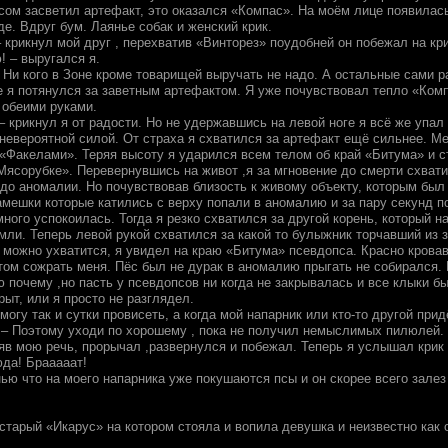
сом засветил артефакт, это оказался «Компас». На моём лице появилас
е. Вдруг бум. Лаянье собак и женский крик.
 – крикнул мой друг , перехватив «Винторез» поудобней он побежал на кри
! – выругался я.
 Ни кого в Зоне кроме товарищей выручать не надо. А остальные сами р
ге я потянулся за заветным артефактом. Я уже почувствовал тепло «Ком
 обеими руками.
– крикнул я от радости. Но не удержавшись на левой ноге я всё же упал
 невероятной силой. От страха я схватился за артефакт ещё сильнее. М
«Факелами». Теряя высоту я ударился всем телом об край «Битума» и с
ясорубке». Перевернувшись на живот ,я за мгновение до смерти схватил
 до аномалии. Но почувствовав близость к живому объекту, которым был
амешки которые катились с верху попали в аномалию и за пару секунд п
ного успокоилась. Тогда я резко схватился за другой корень, который н
мли. Теперь левой рукой схватился за какой то булыжник торчавший из 
о можно ухватится, я увидел на краю «Битума» псевдопса. Красно крова
том сожрать меня. Пёс был не дурак в аномалию прыгать не собирался. 
 почему ,но пасть у псевдопсов ни когда не закрывалась и все клыки бы
крыт, или я просто не разглядел.
могу так и сутки провисеть, а когда мой напарник или кто-то другой прид
у – Поэтому уходи по хорошему , пока не получил немыслимых пилюлей
яв мою речь, прорычал ,развернулся и побежал. Теперь я услышал крик 
юда! Брааааат!
ью что на моего напарника уже покушаются псы и он скорее всего залез
старый «Икарус» на котором стояла и вопила девушка и неизвестно как 