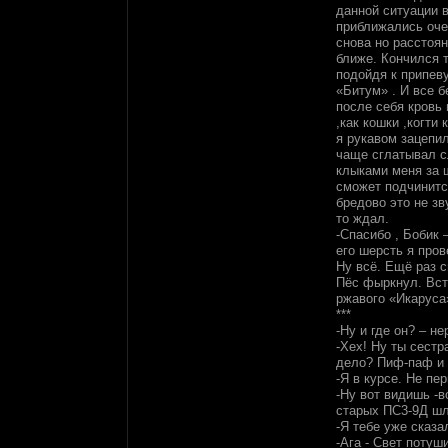
данной ситуации 
приближались оче
снова но расстоян
ближе. Кончился 
подойдя к припеву
«Битум» . И все 
после себя кровь 
,как кошки ,когти
я рукавом зацепил
чаще сглатывал с
клыками меня за ш
сможет подчинится
бредово это не зв
то ждал.
-Спасибо , Бобик 
его шерсть я пров
Ну всё. Ещё раз с
Пёс фыркнул. Вст
ржавого «Икаруса»
***
-Ну и где он? – н
-Хех! Ну ты сестр
дело? Пиф-паф и 
-Я в курсе. Не пе
-Ну вот видишь -
старых ПС3-9Д шл
-Я тебе уже сказа
-Ага - Свет потуш