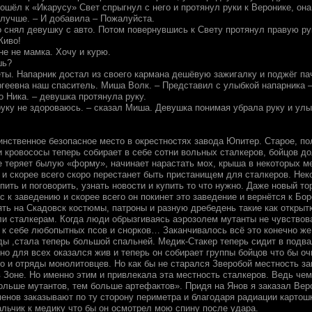
ошёл к «Икарусу» Свет спрыгнул с него и протянул руки к Веронике, она
 лучше. – И добавила – Пожалуйста.
 снял девушку с авто. Потом повернувшись к Свету протянул правую рук
Живо!
мне не мамка. Хочу и курю.
шь?
еты. Напарник достал из своего кармана дешёвую зажигалку и поджёг па
ргеевна наш спаситель. Миша Волк. – Представил с улыбкой напарника –
 Ника. – девушка протянула руку.
руку не здороваюсь. – сказал Миша. Девушка понимая убрала руку и ул
инственное безопасное место в окрестностях завода Юпитер. Старое, п
 кровососы теперь собирает в себе сотни вольных сталкеров, бойцов до
 теряет былую «форму», начинает нарастать мох, крыша в некоторых мес
 и скорее всего скоро перестанет быть пристанищем для сталкеров. Не
пить и поговорить, узнать новости и купить то что нужно. Даже новый т
с к заведению и скорее всего он покинет это заведение и вернётся к Б
ть на Скадовск костюмы, патроны и разную дребедень такие как открытк
ли сталкерам. Когда люди обрызгиваясь аэрозолем мутанты не чувствова
 к себе любопытных псов и снорков… Заканчивалось всё это конечно же
ды ,стала теперь большой спальней. Медик-Стакер теперь сидит в подва
о для всех оказался жив и теперь он собирает группы бойцов что бы оч
но и отряды монолитовцев. Но как бы не старался Зверобой местность з
 Зоне. Но именно этим и привлекала эта местность сталкеров. Ведь чем
ольше мутантов, тем больше артефактов». Придя на Янов я заказал Вер
енов заказывают по ту сторону периметра и благодаря радиации картошк
альчик к медику что бы он осмотрел мою спину после удара.