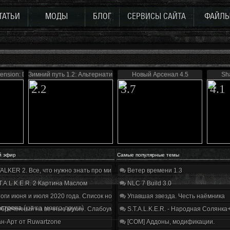
ТАТЬИ
МОДЫ
БЛОГ
СЕРВИСЫ САЙТА
ФАЙЛ
tension: Defence
Зимний путь 1.2: Альтернатива
Новый Арсенал 4.5
Sh
2.2
3.7
4.1
й эфир
Самые популярные темы
ALKER 2. Все, что нужно знать про мир, геймплей и сюжет | Разбор трейлера
Ветер времени 1.3
T.A.L.K.E.R. 2 Картина Маслом
NLC 7 Build 3.0
оги июня и июля 2020 года. Список нововведений
Упавшая звезда. Честь наёмника
встреча
(книга моего друга)
бречённый на вечные муки». Слабоумие и отвага
S.T.A.L.K.E.R. - Народная Солянка
н-Арт от Ruwartzone
[COM] Аддоны, модификации.