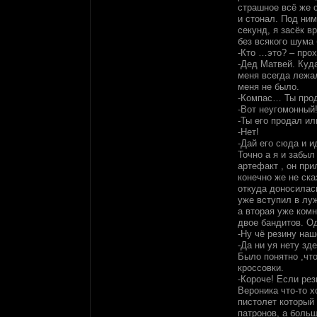
страшное всё же 
и стонал. Под ним
секунд, я засёк в
без всякого шума 
-Кто …это? – про
-Дед Матвей. Куда
меня всегда лежа
меня не было.
-Компас… Ты прод
-Вот неугомонный!
-Ты его продал ил
-Нет!
-Дай его сюда и 
Точно а я и забы
артефакт , он при
конечно же не ска
откуда доносилас
уже вступил в лу
а вторая уже комн
двое бандитов. Од
-Ну чё резину наш
-Да ни уя нету зд
Было понятно ,чт
кроссовки.
-Короче! Если рез
Вероника что-то х
пистолет который
патронов, а больш