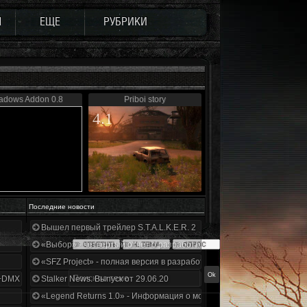
Ы
ЕЩЕ
РУБРИКИ
adows Addon 0.8
Priboi story
4.1
Последние новости
Вышел первый трейлер S.T.A.L.K.E.R. 2
«Выбор» - четвертый отчет о разработке!
«SFZ Project» - полная версия в разработке!
+DMX 1.3.5.ООП.МА.К.
Stalker News. Выпуск от 29.06.20
«Legend Returns 1.0» - Информация о моде за июнь 2020