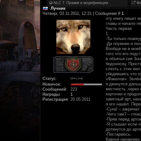
NLC 7. Правки и модификации
Фа
Лучник
Четверг, 03.11.2011, 12:21 | Сообщение #
1
эту книгу пишет м
главы и начало
Часть первая.
1
-Ты только поакку
-Да поумнее и поо
Вообще не в моей
того что его подс
в объятья сия Зон
бедоносец. Просто
слезть с этих вил
убедившись что п
Статус
:
«Факелов». Зелён
я двинулся дальше
Новичок
:
местность ,через 
Сообщений
:
223
корточки и продол
Награды
:
1
заветный арт, нах
Регистрация
:
20.05.2011
я его нашёл. Пер
-Сука! – закричал 
-Чего там? – спок
-Прям перед арто
-Я слышал если «
дотянутся до арт
-Постараюсь.
Кивнув напарнику