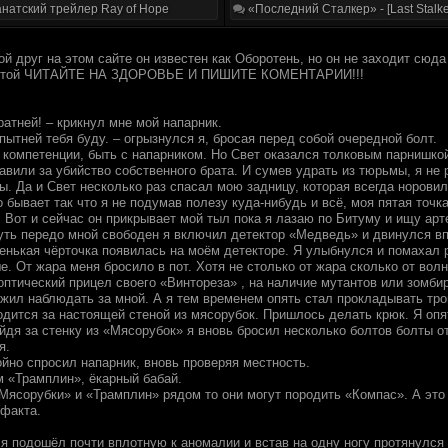
натский трейлер Ray of Hope
«Последний Сталкер» - [Last Stalke
ой друг на этом сайте он известен как Оборотень, но он не заходит сюда
 пятой ЧИТАЙТЕ НА ЗДОРОВЬЕ И ПИШИТЕ КОМЕНТАРИИ!!!
ратней! – крикнул мне мой напарник.
пытней тебя буду. – огрызнулся я, бросая перед собой очередной болт.
 компетенции, быть с напарником. Но Свет оказался толковым парнишко
тавили за убийство собственного брата. И сумев удрать из тюрьмы, я не
ы. Да и Свет несколько раз спасал мою задницу, которая всегда норовил
 бывает так что я не подумав полезу куда-нибудь и всё, моя пятая точк
. Вот и сейчас он прикрывает мой тыл пока я лазаю по Битуму и ищу арт
уть передо мной свободен я включил детектор «Медведь» и двинулся в
енькая чёрточка появилась на моём детекторе. Я улыбнулся и помахал р
. От жара меня бросило в пот. Хотя не столько от жара сколько от вол
оптический прицел своего «Винтореза» , на наличие мутантов или зомби
жил наблюдать за мной. А я тем временем опять стал прокладывать троп
одится за настоящей стеной из мясорубок. Пришлось делать крюк. Я опя
ейдя за стенку из «Мясорубок» я вновь бросил несколько болтов болты 
я.
ойно спросил напарник, вновь проверяя местность.
м «Трамплин», ёкарный бабай.
Мясорубки» и «Трамплин» рядом то они могут породить «Компас». А это
ефакта.
 я подошёл почти вплотную к аномалии и встав на одну ногу протянулся