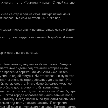
– Хирург я тут в «Трамплин» попал. Спиной сильно
е снял свитер и сел на стул. Хирург начал меня
от вопрос был самый странный. Я же ведь
заглядывая через спину но видел лишь лысую башку
 и его тут же поддержал смехом Зверобой. Я тоже
рки лезть ни кто не стал.
р. Напарника и девушки не было. Значит бандиты
 частенько сидели под станцией которая была
у я проверил заряжен ли мой АКМ-74/2. Ветер
вил не одной фигуры. Ни сталкеров, ни мутантов.
андиты очень быстро добрались до станции. И в
 бы изнасиловать. И это было бы самое ужасное.
того было достаточно, что бы грязь начала
ие, после того как Зулус геройски погиб на Радаре
м. Вокруг города образовались аномальные поля,
.Лиманску. Поход военных по туннелям закончился
земля под ногами стала чавкать. Я поправил
железной дороги я услышал хрипение. Кажется самое