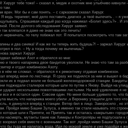
! Хирург тебе тоже! – сказал я, медик и охотник мне улыбчиво кивнули 
о там.
ам врач. Мог бы и сам понять. – с сарказмом сказал Хирург.
? Я ведь терапевт, моё дело поставить диагноз ,а твоё вылечить . – я уж
ощупывать. Спрашивая каждый раз когда нажимал «Болит здесь?» . И эт
иной. После долгого обследования Хирург заявил:
е так вляпался я даже не знаю как это лечить!
чал нервничать, по телу побежал пот. Я попытался посмотреть что там 
рапины и два синяка! И как же ты теперь жить будешь?! – заржал Хирург
отрел в пол. – Ну а тогда почему не вылечишь?
нова заржал Хирург.
одвал забежал Азот и обратился ко мне:
ю и твоего напарника двое бандитов уволокли. Не знаю что там за разбо
свитер и отдал комбинезон Азоту.
о в нём не сломал. – обратился я к ремонтнику отдавая комбинезон.
жал вперёд меня по лестнице. Я сразу же поднялся за ним и вышел в ба
локли их в подвал возле не большой железнодорожной станции. Бандиты
 они поджидали сталкеров которые шли по путям к Янову. Выйдя на улиц
 и ударил несколькими пожелтевшими листьями. На моё удивление я не у
 все и я остался один. Совсем один. Но меня больше удивило то, что б
ула мысль что напарника моего убили ,а Веронику утащили для того что
сль, я двинулся вперёд к станции. Ветер бил в лицо. Заморосило , но э
ам. Пройдя мимо Башни Зулуса, а именно так стали называть это строен
х которые шли к Припяти, но Припять так и осталась «закрытым» городо
ли насмерть, мутанты такие как Химеры и Контролёры не подпускали к г
с взорвал себя вместе с военными. Так вот ,пройдя мимо Башни Зулуса 
 ,что бы туда не налилась вода. Идя по мокрой земле и уже подойдя к 