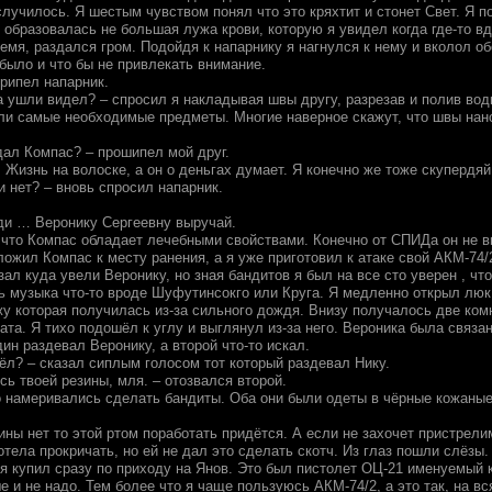
случилось. Я шестым чувством понял что это кряхтит и стонет Свет. Я 
 образовалась не большая лужа крови, которую я увидел когда где-то в
ремя, раздался гром. Подойдя к напарнику я нагнулся к нему и вколол 
было и что бы не привлекать внимание.
хрипел напарник.
 ушли видел? – спросил я накладывая швы другу, разрезав и полив водко
ли самые необходимые предметы. Многие наверное скажут, что швы нанос
ал Компас? – прошипел мой друг.
 Жизнь на волоске, а он о деньгах думает. Я конечно же тоже скупердяй
и нет? – вновь спросил напарник.
иди … Веронику Сергеевну выручай.
л что Компас обладает лечебными свойствами. Конечно от СПИДа он не в
ложил Компас к месту ранения, а я уже приготовил к атаке свой АКМ-74/
зал куда увели Веронику, но зная бандитов я был на все сто уверен , чт
ь музыка что-то вроде Шуфутинсокго или Круга. Я медленно открыл люк 
жу которая получилась из-за сильного дождя. Внизу получалось две ком
ата. Я тихо подошёл к углу и выглянул из-за него. Вероника была связан
ин раздевал Веронику, а второй что-то искал.
ёл? – сказал сиплым голосом тот который раздевал Нику.
есь твоей резины, мля. – отозвался второй.
о намеривались сделать бандиты. Оба они были одеты в чёрные кожаные
ины нет то этой ртом поработать придётся. А если не захочет пристрели
отела прокричать, но ей не дал это сделать скотч. Из глаз пошли слёзы
 я купил сразу по приходу на Янов. Это был пистолет ОЦ-21 именуемый 
е и не надо. Тем более что я чаще пользуюсь АКМ-74/2, а это так, на в