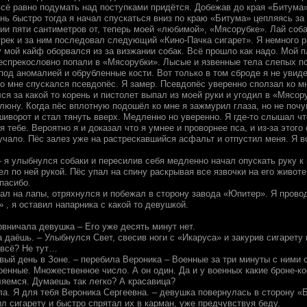
всё равно подумать над поступками придётся. Добежав до края «Битума»
нь быстро тогда я начал спускаться вниз по краю «Битума» цепляясь за
ии пяти сантиметров от, теперь моей «любимой», «Мясорубке». Лай соба
трек и за ним последовал следующий «Кино-Пачка сигарет». Я немного 
 мой кайф оборвался из за визжании собак. Всё прошло как надо. Мой п
беспрекословно попали в «Мясорубки». Лысые и язвенные тела слепых пс
под аномалией и обрубленные кости. Вот только в том сброде я не увид
 ко мне спускался псевдопёс. Я замер. Псевдопёс уверенно сползал ко м
ся за какой то корень и пистолет выпал из моей руки и угодил в «Мясор
люну. Когда пёс вплотную подошёл ко мне я зажмурил глаза, но не почу
иворот и стал тянуть вверх. Медленно но уверенно. Я где-то слышал чт
 тебе. Вероятно я и доказал что я умнее и проворнее пса, и из-за этого
учало. Пёс залез уже на растрескавшийся асфальт и отпустил меня. Я в
– я улыбнулся собаки и пересилив себя медленно начал опускать руку к 
ел по ней рукой. Пёс упал на спину раскрывая все язвочки на его животе
пасибо.
ал на лапы, отряхнулся и побежал в сторону завода «Юпитер». Я провод
 , я оставил напарника с какой то девушкой.
ервничала девушка – Его уже десять минут нет.
а даёшь. – Улыбнулся Свет, свесив ноги с «Икаруса» и закурив сигарету
всё? Не тут…
рвый день в Зоне. – перебила Вероника – Военные за три минуты с ними 
военные. Множественное число. А он один. Да и у военных какие броне-
яемся. Думаешь так легко? А красавица?
ла. Я для тебя Вероника Сергеевна. – девушка повернулась в сторону «Б
ил сигарету и быстро спрятал их в карман, уже предчувствуя беду.