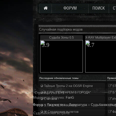
ФОРУМ
ПОИСК
С
Случайная подборка модов
Судьба Зоны 0.5
X-RAY Multiplayer Ex
3.9
4.7
Последние обновленные темы
Прямо
Тайные Тропы 2 на OGSR Engine
ST
И.Г.Р.А. "ПОИГАРЕМ В ГОРОДА"
S.
Страница
1
из
1
1
Модератор форума:
FanG
Считаем
Ит
Форум
»
Творчество
»
Литература
»
Судьбаносная 
S.T.A.L.K.E.R. Anomaly
«О
⚒ Справочник вылетов
Фа
Судьбаносная встреча