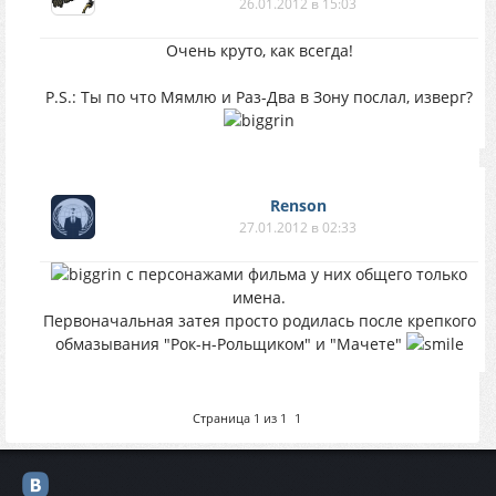
26.01.2012 в 15:03
Очень круто, как всегда!
P.S.: Ты по что Мямлю и Раз-Два в Зону послал, изверг?
Renson
27.01.2012 в 02:33
с персонажами фильма у них общего только
имена.
Первоначальная затея просто родилась после крепкого
обмазывания "Рок-н-Рольщиком" и "Мачете"
Страница
1
из
1
1