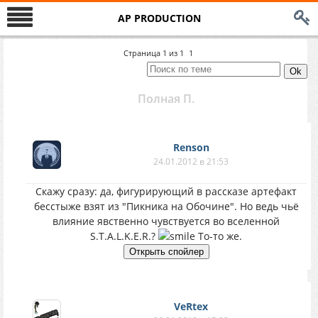
AP PRODUCTION
Страница
1
из
1
1
Полная П.
Renson
24.01.2012 в 21:53
Скажу сразу: да, фигурирующий в рассказе артефакт
бесстыже взят из "Пикника на Обочине". Но ведь чьё
влияние явственно чувствуется во вселенной
S.T.A.L.K.E.R.?
То-то же.
VeRtex