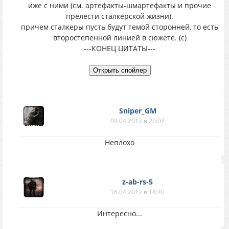
иже с ними (см. артефакты-шмартефакты и прочие
прелести сталкёрской жизни).
причем сталкеры пусть будут темой сторонней, то есть
второстепенной линией в сюжете. (с)
---КОНЕЦ ЦИТАТЫ---
Sniper_GM
09.04.2012 в 20:07
Неплохо
z-ab-rs-5
16.04.2012 в 14:40
Интересно...