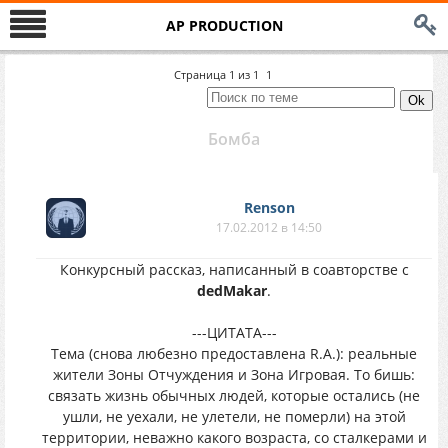
AP PRODUCTION
Страница
1
из
1
1
Бомба
Renson
17.02.2012 в 14:50
Конкурсный рассказ, написанный в соавторстве с
dedMakar
.
---ЦИТАТА---
Тема (снова любезно предоставлена R.A.): реальные
жители Зоны Отчуждения и Зона Игровая. То бишь:
связать жизнь обычных людей, которые остались (не
ушли, не уехали, не улетели, не померли) на этой
территории, неважно какого возраста, со сталкерами и