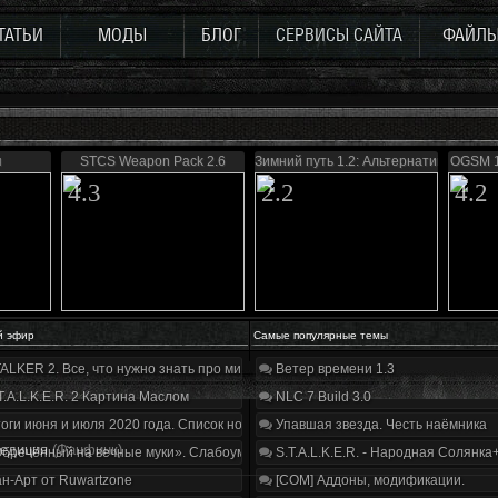
ТАТЬИ
МОДЫ
БЛОГ
СЕРВИСЫ САЙТА
ФАЙЛ
я
STCS Weapon Pack 2.6
Зимний путь 1.2: Альтернатива
OGSM 1
4.3
2.2
4.2
й эфир
Самые популярные темы
ALKER 2. Все, что нужно знать про мир, геймплей и сюжет | Разбор трейлера
Ветер времени 1.3
T.A.L.K.E.R. 2 Картина Маслом
NLC 7 Build 3.0
оги июня и июля 2020 года. Список нововведений
Упавшая звезда. Честь наёмника
педиция
(Фанфинк)
бречённый на вечные муки». Слабоумие и отвага
S.T.A.L.K.E.R. - Народная Солянка
н-Арт от Ruwartzone
[COM] Аддоны, модификации.