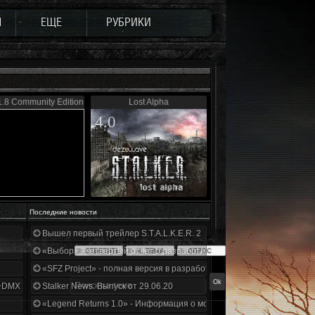
Ы
ЕЩЕ
РУБРИКИ
.8 Community Edition
Lost Alpha
4.0
Последние новости
Вышел первый трейлер S.T.A.L.K.E.R. 2
«Выбор» - четвертый отчет о разработке!
«SFZ Project» - полная версия в разработке!
+DMX 1.3.5.ООП.МА.К.
Stalker News. Выпуск от 29.06.20
«Legend Returns 1.0» - Информация о моде за июнь 2020