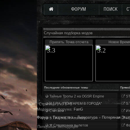
ФОРУМ
ПОИСК
С
Случайная подборка модов
Припять. Точка отсчета
Новое Врем
3.3
3.2
Последние обновленные темы
Прямо
Тайные Тропы 2 на OGSR Engine
ST
И.Г.Р.А. "ПОИГАРЕМ В ГОРОДА"
S.
Страница
1
из
1
1
Модератор форума:
FanG
Считаем
Ит
Форум
»
Творчество
»
Литература
»
Потеряная Экс
S.T.A.L.K.E.R. Anomaly
«О
⚒ Справочник вылетов
Фа
Потеряная Экспедиция