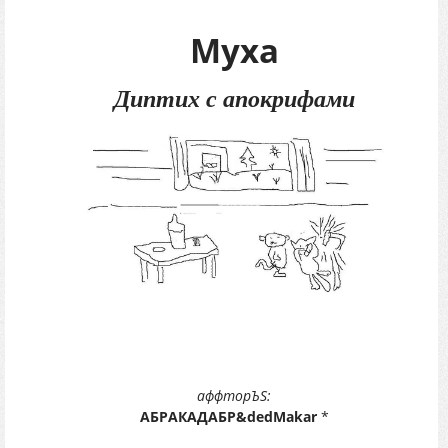
Муха
Диптих с апокрифами
аффторЪS:
АБРАКАДАБР&dedMakar
*