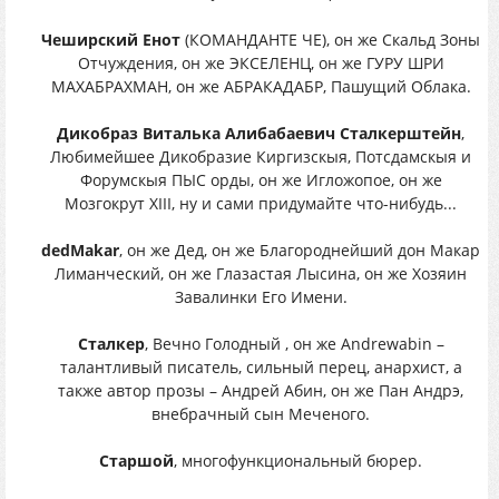
Чеширский Енот
(КОМАНДАНТЕ ЧЕ), он же Скальд Зоны
Отчуждения, он же ЭКСЕЛЕНЦ, он же ГУРУ ШРИ
МАХАБРАХМАН, он же АБРАКАДАБР, Пашущий Облака.
Дикобраз Виталька Алибабаевич Сталкерштейн
,
Любимейшее Дикобразие Киргизскыя, Потсдамскыя и
Форумскыя ПЫС орды, он же Игложопое, он же
Мозгокрут XIII, ну и сами придумайте что-нибудь...
dedMakar
, он же Дед, он же Благороднейший дон Макар
Лиманческий, он же Глазастая Лысина, он же Хозяин
Завалинки Его Имени.
Сталкер
, Вечно Голодный , он же Andrewabin –
талантливый писатель, сильный перец, анархист, а
также автор прозы – Андрей Абин, он же Пан Андрэ,
внебрачный сын Меченого.
Старшой
, многофункциональный бюрер.