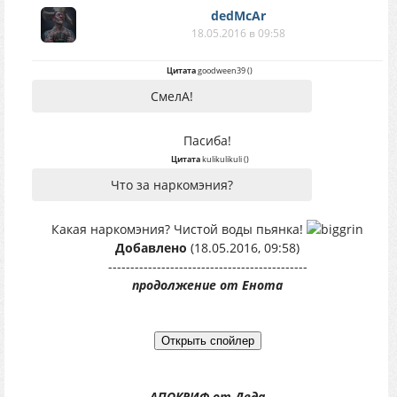
dedMcAr
18.05.2016 в 09:58
Цитата
goodween39
(
)
СмелА!
Пасиба!
Цитата
kulikulikuli
(
)
Что за наркомэния?
Какая наркомэния? Чистой воды пьянка!
Добавлено
(18.05.2016, 09:58)
---------------------------------------------
продолжение от Енота
АПОКРИФ от Деда