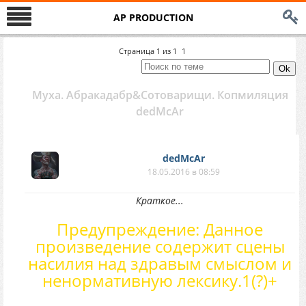
AP PRODUCTION
Страница
1
из
1
1
Муха. Абракадабр&Сотоварищи. Копмиляция
dedMcAr
dedMcAr
18.05.2016 в 08:59
Краткое...
Предупреждение: Данное
произведение содержит сцены
насилия над здравым смыслом и
ненормативную лексику.1(?)+