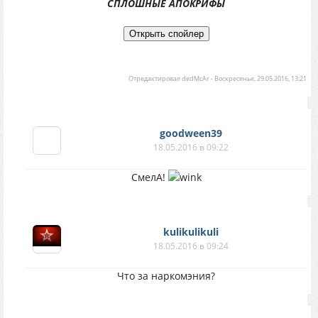
СПЛОШНЫЕ АПОКРИФЫ
Отредактировал
dedMcAr
-
Воскресенье, 29.05.2016, 13:21
goodween39
18.05.2016 в 09:22
СмелА!
kulikulikuli
18.05.2016 в 09:24
Что за наркомэния?