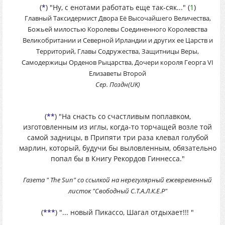
(
*
) "Ну, с енотами работать еще так-сяк..." (
1
)
Главный Таксидермист Двора Её Высочайшего Величества,
Божьей милостью Королевы Соединенного Королевства
Великобритании и Северной Ирландии и других ее Царств и
Территорий, Главы Содружества, Защитницы Веры,
Самодержицы Орденов Рыцарства, Дочери короля Георга VI
Елизаветы Второй
Сер. Поздн(UK)
(
**
) "На снасть со счастливым поплавком,
изготовленным из иглы, когда-то торчащей возле той
самой задницы, в Припяти три раза клевал голубой
марлин, который, будучи бы выловленным, обязательно
попал бы в Книгу Рекордов Гиннесса."
Газета " Тhе Sun" со ссылкой на нерегулярный ежевременный
листок "Свободный С.Т.А.Л.К.Е.Р"
(
***
) "... новый Пикассо, Шагал отдыхает!!! "