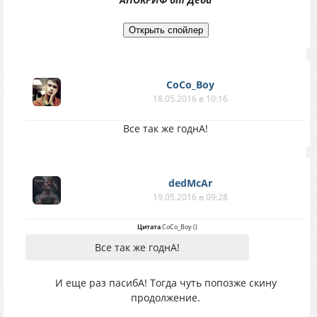
CoCo_Boy
18.05.2016 в 10:16
Все так же годнА!
dedMcAr
19.05.2016 в 09:28
Цитата
CoCo_Boy
(
)
Все так же годнА!
И еще раз пасибА! Тогда чуть попозже скину
продолжение.