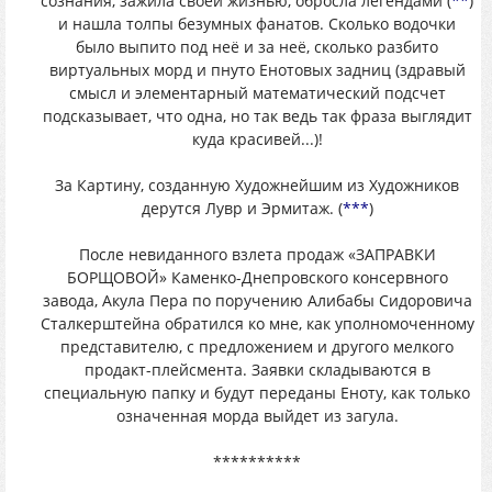
сознания, зажила своей жизнью, обросла легендами (
**
)
и нашла толпы безумных фанатов. Сколько водочки
было выпито под неё и за неё, сколько разбито
виртуальных морд и пнуто Енотовых задниц (здравый
смысл и элементарный математический подсчет
подсказывает, что одна, но так ведь так фраза выглядит
куда красивей...)!
За Картину, созданную Художнейшим из Художников
дерутся Лувр и Эрмитаж. (
***
)
После невиданного взлета продаж «ЗАПРАВКИ
БОРЩОВОЙ» Каменко-Днепровского консервного
завода, Акула Пера по поручению Алибабы Сидоровича
Сталкерштейна обратился ко мне, как уполномоченному
представителю, с предложением и другого мелкого
продакт-плейсмента. Заявки складываются в
специальную папку и будут переданы Еноту, как только
означенная морда выйдет из загула.
**********