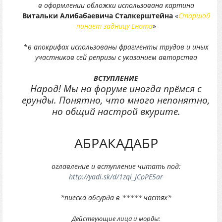
в оформлении обложки использована картина
Витальки Алибабаевича Сталкерштейна
«
Старшой
пинает задницу Енота
»
*
в апокрифах использованы фрагменты трудов и иных
участников сей репризы с указанием авторства
ВСТУПЛЕНИЕ
Народ! Мы на форуме иногда прёмся с
ерунды. Понятно, что много непонятно,
но общий настрой вкурите.
АБРАКАДАБР
оглавление и вступление читать под:
http://yadi.sk/d/1zqi_JCpPE5ar
*пиеска абсурда в ***** частях*
Действующие лица и морды: