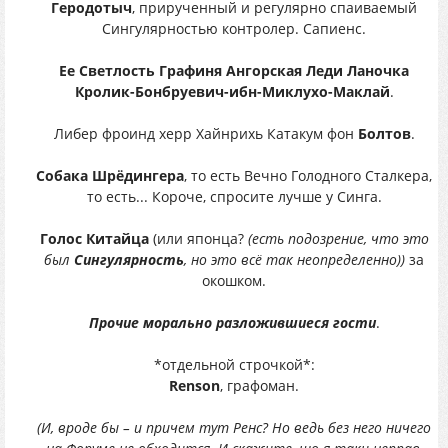
Геродотыч
, прирученный и регулярно спаиваемый
Сингулярностью контролер. Сапиенс.
Ее Светлость Графиня Ангорская Леди Ланочка
Кролик-Бонбруевич-ибн-Миклухо-Маклай
.
Либер фроинд херр Хайнрихь Катакум фон
Болтов
.
Собака Шрёдингера
, то есть Вечно Голодного Сталкера,
то есть... Короче, спросите лучше у Синга.
Голос Китайца
(или японца?
(есть подозрение, что это
был
Сингулярность
, но это всё так неопределенно))
за
окошком.
Прочие морально разложившиеся гости
.
*отдельной строчкой*:
Renson
, графоман.
(И, вроде бы – и причем тут Ренс? Но ведь без него ничего