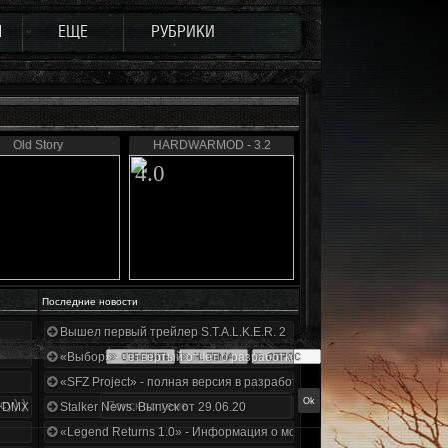
Ы
ЕЩЕ
РУБРИКИ
Old Story
HARDWARMOD - 3.2
4.0
Последние новости
Вышел первый трейлер S.T.A.L.K.E.R. 2
«Выбор» - четвертый отчет о разработке!
«SFZ Project» - полная версия в разработке!
су).)
+DMX 1.3.5.ООП.МА.К.
Stalker News. Выпуск от 29.06.20
«Legend Returns 1.0» - Информация о моде за июнь 2020