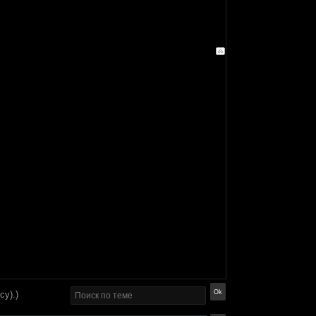
су).)