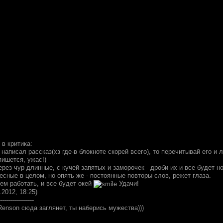
в критика:
я написал рассказ(хз где-в блокноте скорей всего), то перечитывай его и
пишется, ужас!)
рез чур длинные, с кучей запятых и заморочек - дроби их и все будет н
есные в целом, но опять же - постоянные повторы слов, режет глаза.
чем работать, и все будет окей
Удачи!
.2012, 18:25)
-----------------
Renson сюда заглянет, ты наберись мужества)))