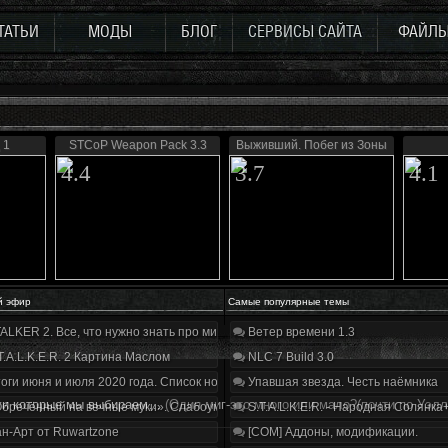
ТАТЬИ
МОДЫ
БЛОГ
СЕРВИСЫ САЙТА
ФАЙЛ
 1
STCoP Weapon Pack 3.3
Выживший. Побег из Зоны
4.4
3.7
4.1
й эфир
Самые популярные темы
ALKER 2. Все, что нужно знать про мир, геймплей и сюжет | Разбор трейлера
Ветер времени 1.3
T.A.L.K.E.R. 2 Картина Маслом
NLC 7 Build 3.0
оги июня и июля 2020 года. Список нововведений
Упавшая звезда. Честь наёмника
оги которые мы выбираем…
(Один миг-это много или мало?(почти по Уэлл
бречённый на вечные муки». Слабоумие и отвага
S.T.A.L.K.E.R. - Народная Солянка
н-Арт от Ruwartzone
[COM] Аддоны, модификации.