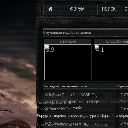
ФОРУМ
ПОИСК
С
Случайная подборка модов
В западне
Голос: Эпизод
3.9
4.1
Последние обновленные темы
Прямо
Тайные Тропы 2 на OGSR Engine
ST
И.Г.Р.А. "ПОИГАРЕМ В ГОРОДА"
S.
Страница
1
из
1
1
Модератор форума:
FanG
Считаем
Ит
Форум
»
Творчество
»
Литература
»
Царь, или дор
S.T.A.L.K.E.R. Anomaly
«О
⚒ Справочник вылетов
Фа
Царь, или дороги которые мы выбираем…