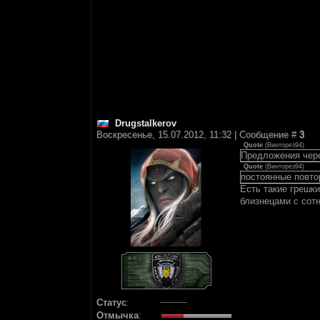
Drugstalkerov
Воскресенье, 15.07.2012, 11:32 | Сообщение #
3
Quote
(
Винторез94
)
Предложения чере
Quote
(
Винторез94
)
постоянные повто
Есть такие грешки
близнецами с сот
Статус
:
Отмычка
: