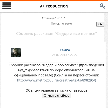
AP PRODUCTION
Страница
1
из
1
1
Сборник рассказов "Федор и все-все-все"
Тенко
24.02.2013 в 22:27
Сборник рассказов "Федор и все-все-все" (произведения
будут добавляться по мере опубликования на
официальном портале) (Ссылка на первоисточник
http://www.metro2033.ru/creative/texts/898295/)
Объяснительная записка от авторов