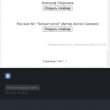
Эпиграф Сборника
Рассказ №1 "Белые ночи" (Автор Антон Смолин)
Отредактировал
Тенко
-
Воскресенье, 24.02.2013, 22:28
Страница
1
из
1
1
Полная версия сайта
Хостинг от
uCoz